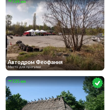
534 км
Автодром Феофания
Место для прогулки
535 км