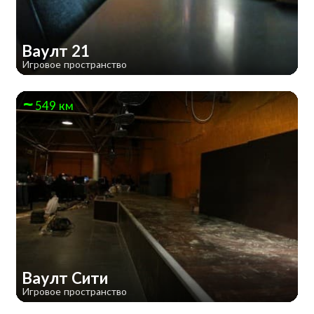
Ваулт 21
Игровое пространство
549 км
Ваулт Сити
Игровое пространство