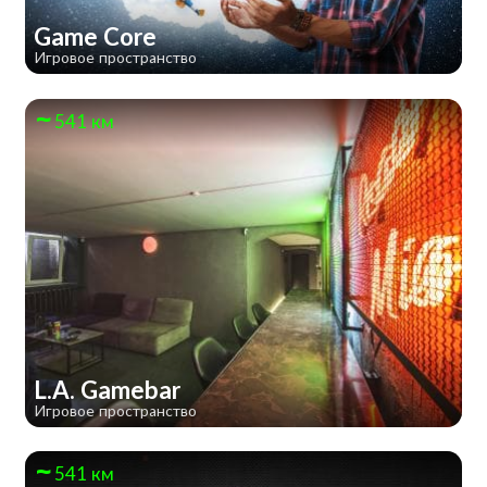
Game Core
Игровое пространство
541 км
L.A. Gamebar
Игровое пространство
541 км