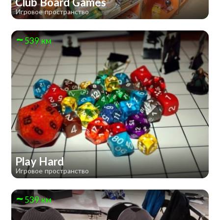
Club Board Games
Игровое пространство
539 км
Play Hard
Игровое пространство
539 км