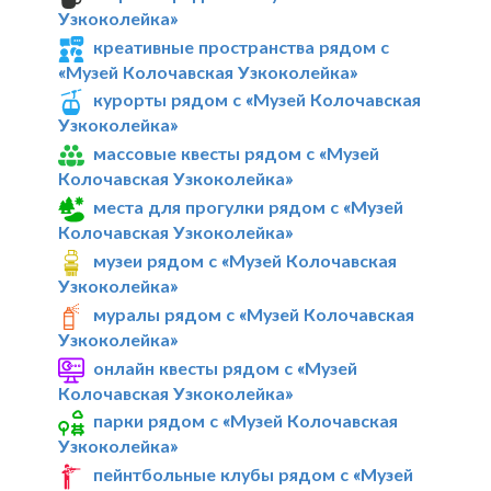
Узкоколейка»
креативные пространства рядом с
«Музей Колочавская Узкоколейка»
курорты рядом с «Музей Колочавская
Узкоколейка»
массовые квесты рядом с «Музей
Колочавская Узкоколейка»
места для прогулки рядом с «Музей
Колочавская Узкоколейка»
музеи рядом с «Музей Колочавская
Узкоколейка»
муралы рядом с «Музей Колочавская
Узкоколейка»
онлайн квесты рядом с «Музей
Колочавская Узкоколейка»
парки рядом с «Музей Колочавская
Узкоколейка»
пейнтбольные клубы рядом с «Музей