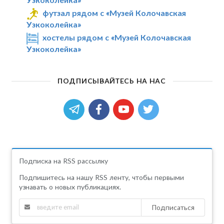
футзал рядом с «Музей Колочавская
Узкоколейка»
хостелы рядом с «Музей Колочавская
Узкоколейка»
ПОДПИСЫВАЙТЕСЬ НА НАС
Подписка на RSS рассылку
Подпишитесь на нашу RSS ленту, чтобы первыми
узнавать о новых публикациях.
Подписаться