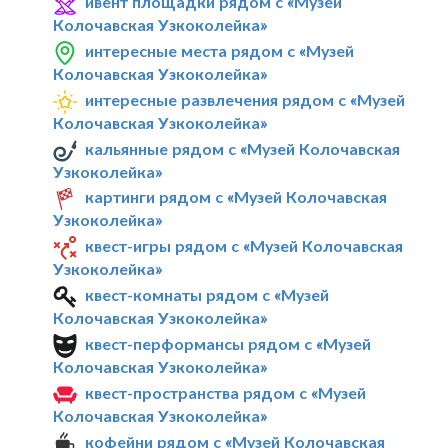
ивент площадки рядом с «Музей
Колочавская Узкоколейка»
интересные места рядом с «Музей
Колочавская Узкоколейка»
интересные развлечения рядом с «Музей
Колочавская Узкоколейка»
кальянные рядом с «Музей Колочавская
Узкоколейка»
картинги рядом с «Музей Колочавская
Узкоколейка»
квест-игры рядом с «Музей Колочавская
Узкоколейка»
квест-комнаты рядом с «Музей
Колочавская Узкоколейка»
квест-перформансы рядом с «Музей
Колочавская Узкоколейка»
квест-пространства рядом с «Музей
Колочавская Узкоколейка»
кофейни рядом с «Музей Колочавская