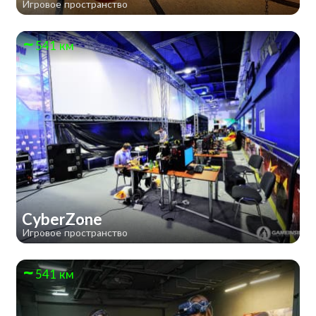
Игровое пространство
541 км
CyberZone
Игровое пространство
541 км