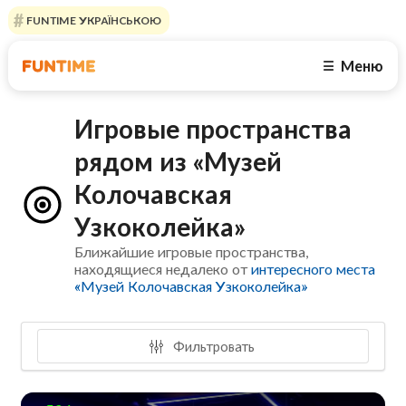
FUNTIME УКРАЇНСЬКОЮ
Меню
☰
Игровые пространства
рядом из «Музей
Колочавская
Узкоколейка»
Ближайшие игровые пространства,
находящиеся недалеко от
интересного места
«Музей Колочавская Узкоколейка»
Фильтровать