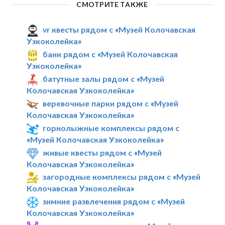
СМОТРИТЕ ТАКЖЕ
vr квесты рядом с «Музей Колочавская
Узкоколейка»
бани рядом с «Музей Колочавская
Узкоколейка»
батутные залы рядом с «Музей
Колочавская Узкоколейка»
веревочные парки рядом с «Музей
Колочавская Узкоколейка»
горнолыжные комплексы рядом с
«Музей Колочавская Узкоколейка»
живые квесты рядом с «Музей
Колочавская Узкоколейка»
загородные комплексы рядом с «Музей
Колочавская Узкоколейка»
зимние развлечения рядом с «Музей
Колочавская Узкоколейка»