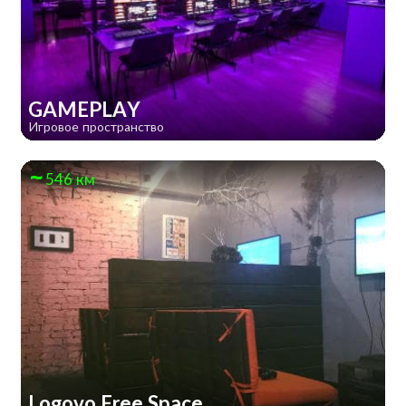
GAMEPLAY
Игровое пространство
546 км
Logovo Free Space