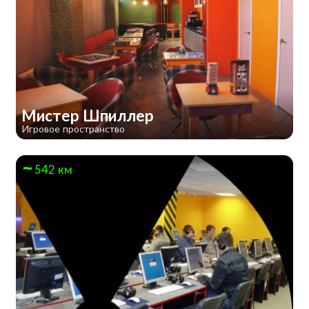
Мистер Шпиллер
Игровое пространство
542 км