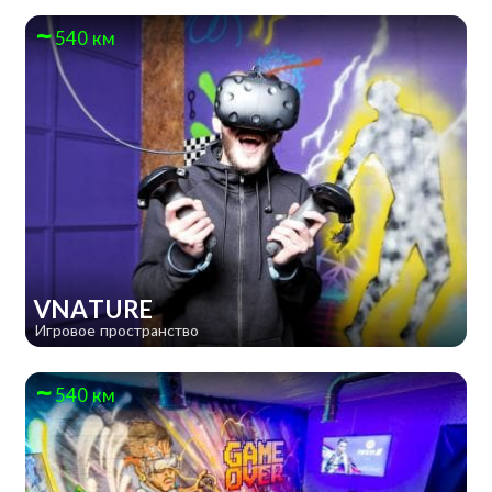
540 км
VNATURE
Игровое пространство
540 км