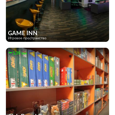
GAME INN
Игровое пространство
539 км