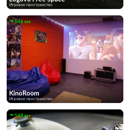
Игровое пространство
546 км
KinoRoom
Игровое пространство
548 км