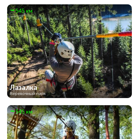
545 км
Лазалка
Веревочный парк
545 км