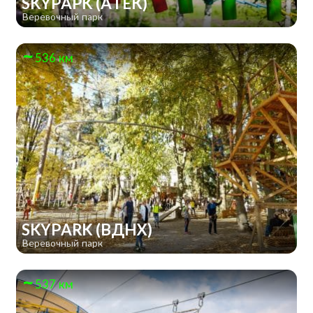
SKYPAPK (АТЕК)
Веревочный парк
536 км
SKYPARK (ВДНХ)
Веревочный парк
537 км