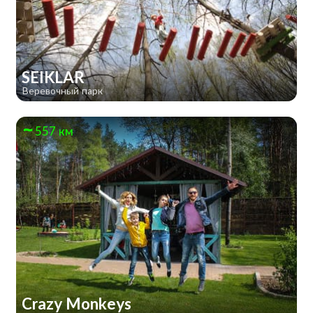
SEIKLAR
Веревочный парк
557 км
Crazy Monkeys