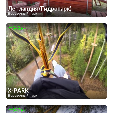
Летландия (Гидропарк)
Веревочный парк
545 км
X-PARK
Веревочный парк
547 км