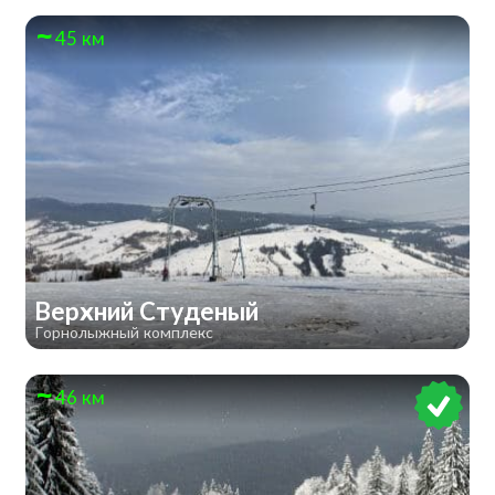
45 км
Верхний Студеный
Горнолыжный комплекс
46 км