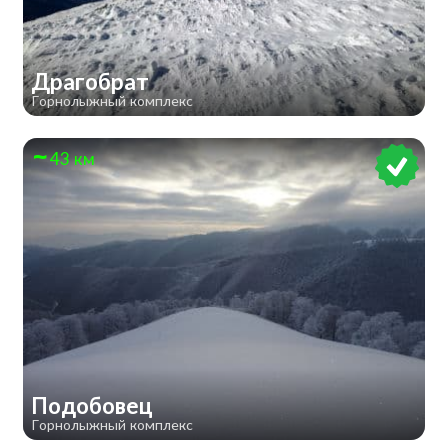
Драгобрат
Горнолыжный комплекс
43 км
Подобовец
Горнолыжный комплекс