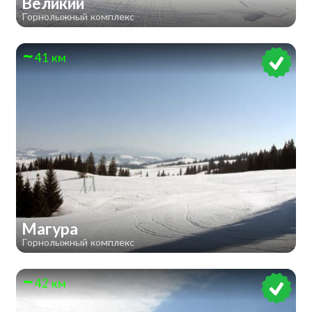
Великий
Горнолыжный комплекс
41 км
Магура
Горнолыжный комплекс
42 км