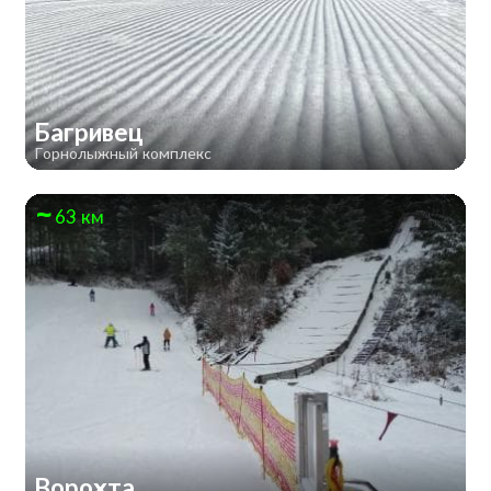
Багривец
Горнолыжный комплекс
63 км
Ворохта