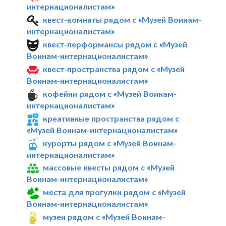
интернационалистам»
квест-комнаты рядом с «Музей Воинам-
интернационалистам»
квест-перформансы рядом с «Музей
Воинам-интернационалистам»
квест-пространства рядом с «Музей
Воинам-интернационалистам»
кофейни рядом с «Музей Воинам-
интернационалистам»
креативные пространства рядом с
«Музей Воинам-интернационалистам»
курорты рядом с «Музей Воинам-
интернационалистам»
массовые квесты рядом с «Музей
Воинам-интернационалистам»
места для прогулки рядом с «Музей
Воинам-интернационалистам»
музеи рядом с «Музей Воинам-