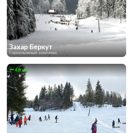
Захар Беркут
Горнолыжный комплекс
48 км