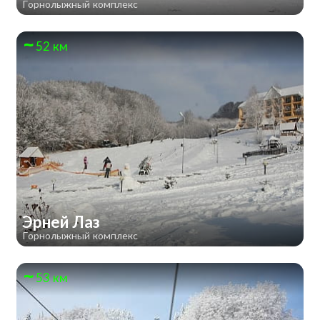
Горнолыжный комплекс
52 км
Эрней Лаз
Горнолыжный комплекс
53 км