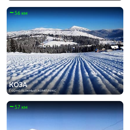
56 км
КОЗА
Горнолыжный комплекс
57 км