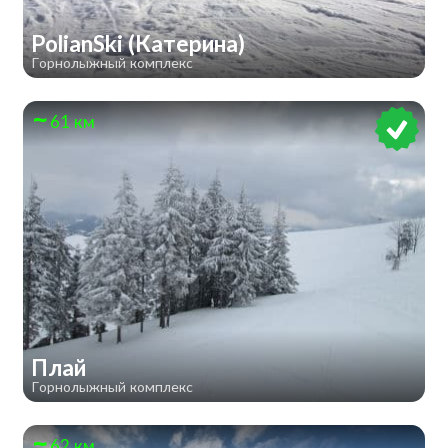
PolianSki (Катерина)
Горнолыжный комплекс
61 км
Плай
Горнолыжный комплекс
62 км