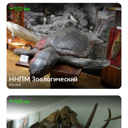
503 км
ННПМ Зоологический
Музей
503 км