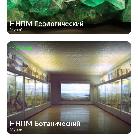
ННПМ Геологический
Музей
503 км
ННПМ Ботанический
Музей