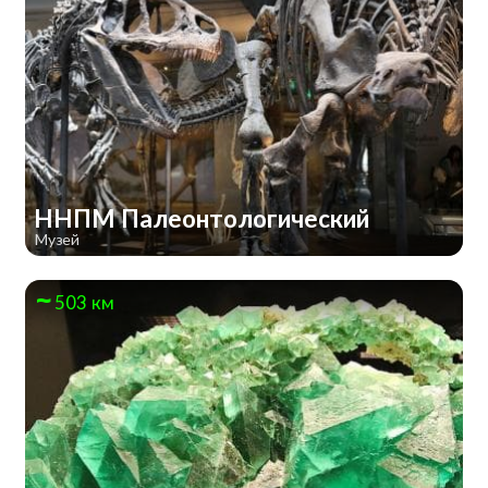
ННПМ Палеонтологический
Музей
503 км