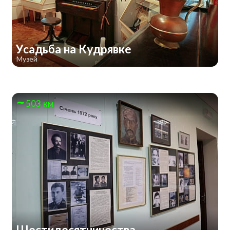
Усадьба на Кудрявке
Музей
503 км
Шестидесятничества