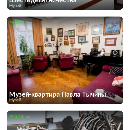
Музей
503 км
Музей-квартира Павла Тычины
Музей
503 км