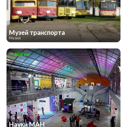
Музей транспорта
Музей
498 км
Науки МАН