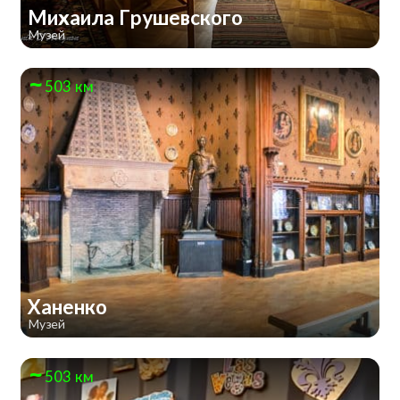
Михаила Грушевского
Музей
503 км
Ханенко
Музей
503 км