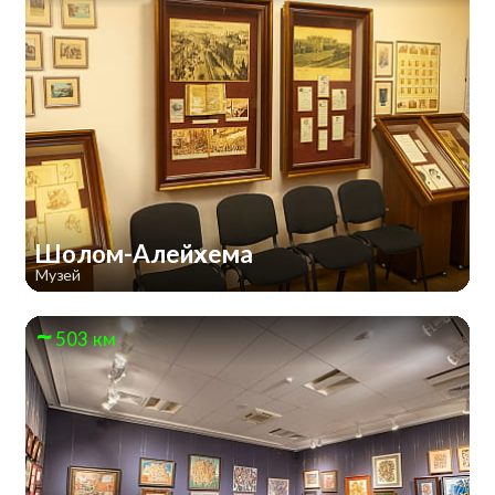
Шолом-Алейхема
Музей
503 км