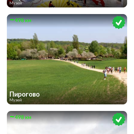
Музей
498 км
Пирогово
Музей
498 км