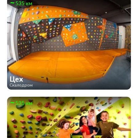
535 км
Цех
Скалодром
535 км