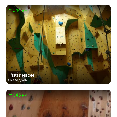
544 км
Робинзон
Скалодром
546 км