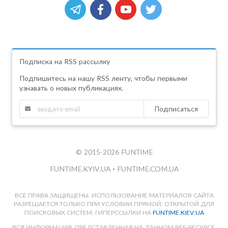
Подписка на RSS рассылку
Подпишитесь на нашу RSS ленту, чтобы первыми
узнавать о новых публикациях.
Подписаться
© 2015-2026 FUNTIME
FUNTIME.KYIV.UA
•
FUNTIME.COM.UA
ВСЕ ПРАВА ЗАЩИЩЕНЫ. ИСПОЛЬЗОВАНИЕ МАТЕРИАЛОВ САЙТА
РАЗРЕШАЕТСЯ ТОЛЬКО ПРИ УСЛОВИИ ПРЯМОЙ, ОТКРЫТОЙ ДЛЯ
ПОИСКОВЫХ СИСТЕМ, ГИПЕРССЫЛКИ НА
FUNTIME.KIEV.UA
ВСЯ ИНФОРМАЦИЯ, ПРЕДСТАВЛЕННАЯ НА ДАННОМ ВЕБ-РЕСУРСЕ,