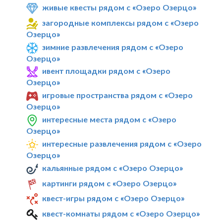
живые квесты рядом с «Озеро Озерцо»
загородные комплексы рядом с «Озеро
Озерцо»
зимние развлечения рядом с «Озеро
Озерцо»
ивент площадки рядом с «Озеро
Озерцо»
игровые пространства рядом с «Озеро
Озерцо»
интересные места рядом с «Озеро
Озерцо»
интересные развлечения рядом с «Озеро
Озерцо»
кальянные рядом с «Озеро Озерцо»
картинги рядом с «Озеро Озерцо»
квест-игры рядом с «Озеро Озерцо»
квест-комнаты рядом с «Озеро Озерцо»