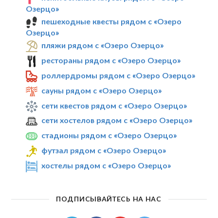
Озерцо»
пешеходные квесты рядом с «Озеро
Озерцо»
пляжи рядом с «Озеро Озерцо»
рестораны рядом с «Озеро Озерцо»
роллердромы рядом с «Озеро Озерцо»
сауны рядом с «Озеро Озерцо»
сети квестов рядом с «Озеро Озерцо»
сети хостелов рядом с «Озеро Озерцо»
стадионы рядом с «Озеро Озерцо»
футзал рядом с «Озеро Озерцо»
хостелы рядом с «Озеро Озерцо»
ПОДПИСЫВАЙТЕСЬ НА НАС