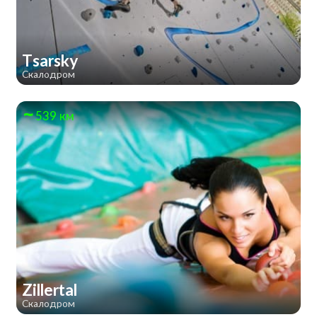
Tsarsky
Скалодром
539 км
Zillertal
Скалодром