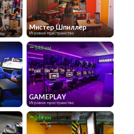
Мистер Шпиллер
Игровое пространство
543 км
GAMEPLAY
Игровое пространство
544 км