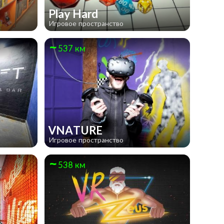
Play Hard
Игровое пространство
537 км
VNATURE
Игровое пространство
538 км