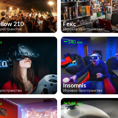
ellow 210
Гекс
пространство
Игровое пространство
м
540 км
Insomnis
пространство
Игровое пространство
м
544 км