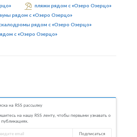
ерцо»
пляжи рядом с «Озеро Озерцо»
ауны рядом с «Озеро Озерцо»
скалодромы рядом с «Озеро Озерцо»
рядом с «Озеро Озерцо»
ска на RSS рассылку
шитесь на нашу RSS ленту, чтобы первыми узнавать о
 публикациях.
Подписаться