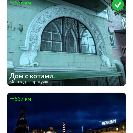
536 км
Дом с котами
Место для прогулки
537 км