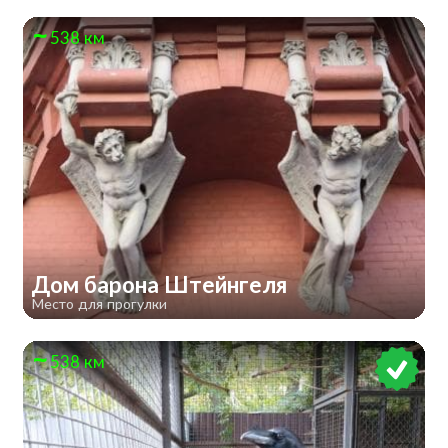
538 км
Дом барона Штейнгеля
Место для прогулки
538 км