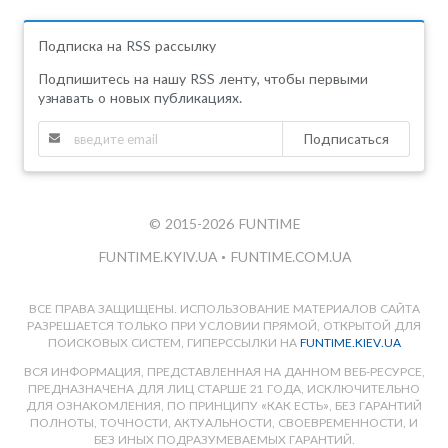
Подписка на RSS рассылку
Подпишитесь на нашу RSS ленту, чтобы первыми
узнавать о новых публикациях.
Подписаться
© 2015-2026 FUNTIME
FUNTIME.KYIV.UA
•
FUNTIME.COM.UA
ВСЕ ПРАВА ЗАЩИЩЕНЫ. ИСПОЛЬЗОВАНИЕ МАТЕРИАЛОВ САЙТА
РАЗРЕШАЕТСЯ ТОЛЬКО ПРИ УСЛОВИИ ПРЯМОЙ, ОТКРЫТОЙ ДЛЯ
ПОИСКОВЫХ СИСТЕМ, ГИПЕРССЫЛКИ НА
FUNTIME.KIEV.UA
ВСЯ ИНФОРМАЦИЯ, ПРЕДСТАВЛЕННАЯ НА ДАННОМ ВЕБ-РЕСУРСЕ,
ПРЕДНАЗНАЧЕНА ДЛЯ ЛИЦ СТАРШЕ 21 ГОДА, ИСКЛЮЧИТЕЛЬНО
ДЛЯ ОЗНАКОМЛЕНИЯ, ПО ПРИНЦИПУ «КАК ЕСТЬ», БЕЗ ГАРАНТИЙ
ПОЛНОТЫ, ТОЧНОСТИ, АКТУАЛЬНОСТИ, СВОЕВРЕМЕННОСТИ, И
БЕЗ ИНЫХ ПОДРАЗУМЕВАЕМЫХ ГАРАНТИЙ.