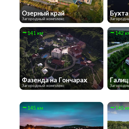
Озерный край
Бухта
Загородный комплекс
Загородн
141 км
142 к
Фазенда на Гончарах
Галиц
Загородный комплекс
Загородн
145 км
145 к