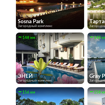
Sosna Park
Тарта
Загородный комплекс
Загородн
148 км
149 к
ЭНЕЙ
Gray P
Загородный комплекс
Загородн
156 км
158 к