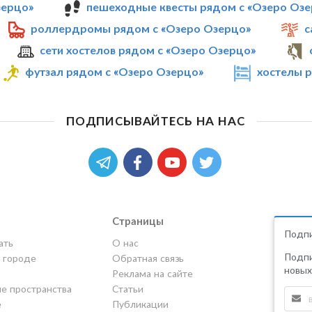
зерцо»
пешеходные квесты рядом с «Озеро Оз
роллердромы рядом с «Озеро Озерцо»
с
сети хостелов рядом с «Озеро Озерцо»
футзал рядом с «Озеро Озерцо»
хостелы 
ПОДПИСЫВАЙТЕСЬ НА НАС
Страницы
Подпи
ать
О нас
Подпи
в городе
Обратная связь
новых
Реклама на сайте
е пространства
Статьи
е
Публикации