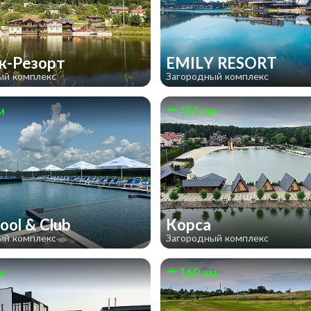
к-Резорт
EMILY RESORT
ый комплекс
Загородный комплекс
м
155 км
ool & Club
Корса
ый комплекс
Загородный комплекс
м
160 км