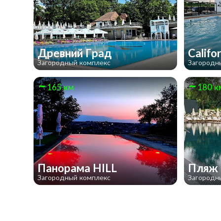
Древний Град
Califo
Загородный комплекс
Загородн
165 км
180 к
Панорама HILL
Пляж
Загородный комплекс
Загородн