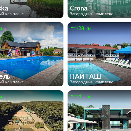
lska
Crona
ый комплекс
Загородный комплекс
м
128 км
тель
ПАЙТАШ
ый комплекс
Загородный комплекс
м
141 км