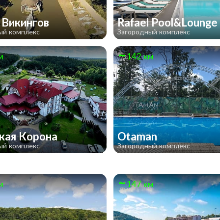
 Викингов
Rafael Pool&Lounge
ый комплекс
Загородный комплекс
м
142 км
кая Корона
Otaman
ый комплекс
Загородный комплекс
м
147 км