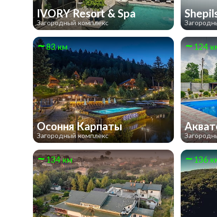
IVORY Resort & Spa
Shepi
Загородный комплекс
Загородн
83 км
124 к
Осоння Карпаты
Аква
Загородный комплекс
Загородн
134 км
136 к