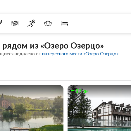
 рядом из «Озеро Озерцо»
ящиеся недалеко от
интересного места «Озеро Озерцо»
82 км