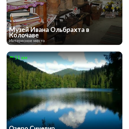
Музей Ивана Ольбрахта в
Колочаве
Интересное место
11 км
Озеро Синевир