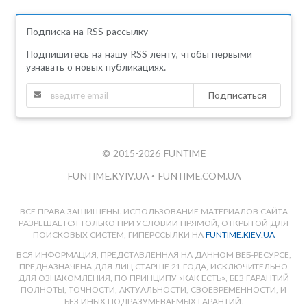
Подписка на RSS рассылку
Подпишитесь на нашу RSS ленту, чтобы первыми
узнавать о новых публикациях.
Подписаться
© 2015-2026 FUNTIME
FUNTIME.KYIV.UA
•
FUNTIME.COM.UA
ВСЕ ПРАВА ЗАЩИЩЕНЫ. ИСПОЛЬЗОВАНИЕ МАТЕРИАЛОВ САЙТА
РАЗРЕШАЕТСЯ ТОЛЬКО ПРИ УСЛОВИИ ПРЯМОЙ, ОТКРЫТОЙ ДЛЯ
ПОИСКОВЫХ СИСТЕМ, ГИПЕРССЫЛКИ НА
FUNTIME.KIEV.UA
ВСЯ ИНФОРМАЦИЯ, ПРЕДСТАВЛЕННАЯ НА ДАННОМ ВЕБ-РЕСУРСЕ,
ПРЕДНАЗНАЧЕНА ДЛЯ ЛИЦ СТАРШЕ 21 ГОДА, ИСКЛЮЧИТЕЛЬНО
ДЛЯ ОЗНАКОМЛЕНИЯ, ПО ПРИНЦИПУ «КАК ЕСТЬ», БЕЗ ГАРАНТИЙ
ПОЛНОТЫ, ТОЧНОСТИ, АКТУАЛЬНОСТИ, СВОЕВРЕМЕННОСТИ, И
БЕЗ ИНЫХ ПОДРАЗУМЕВАЕМЫХ ГАРАНТИЙ.