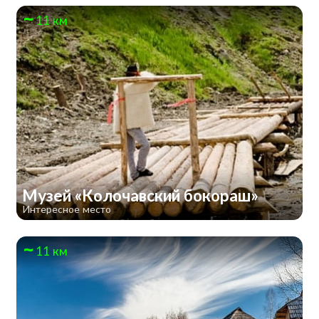
11 км
Музей «Колочавский бокораш»
Интересное место
11 км