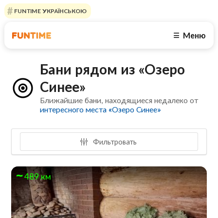
FUNTIME УКРАЇНСЬКОЮ
Меню
☰
Бани рядом из «Озеро
Синее»
Ближайшие бани, находящиеся недалеко от
интересного места «Озеро Синее»
Фильтровать
489 км