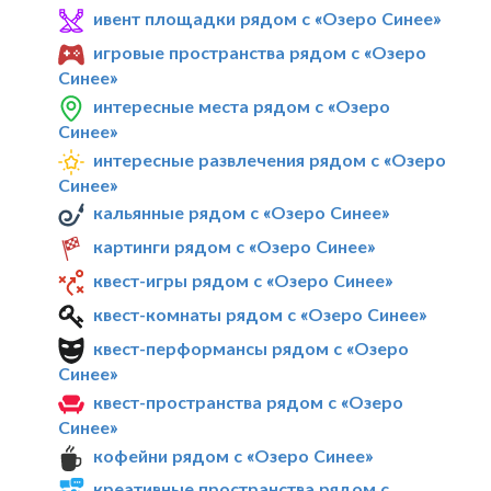
ивент площадки рядом с «Озеро Синее»
игровые пространства рядом с «Озеро
Синее»
интересные места рядом с «Озеро
Синее»
интересные развлечения рядом с «Озеро
Синее»
кальянные рядом с «Озеро Синее»
картинги рядом с «Озеро Синее»
квест-игры рядом с «Озеро Синее»
квест-комнаты рядом с «Озеро Синее»
квест-перформансы рядом с «Озеро
Синее»
квест-пространства рядом с «Озеро
Синее»
кофейни рядом с «Озеро Синее»
креативные пространства рядом с