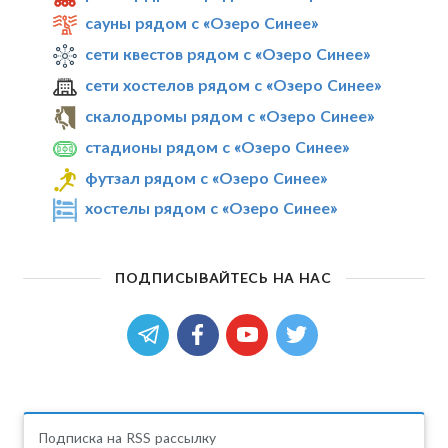
сауны рядом с «Озеро Синее»
сети квестов рядом с «Озеро Синее»
сети хостелов рядом с «Озеро Синее»
скалодромы рядом с «Озеро Синее»
стадионы рядом с «Озеро Синее»
футзал рядом с «Озеро Синее»
хостелы рядом с «Озеро Синее»
ПОДПИСЫВАЙТЕСЬ НА НАС
Подписка на RSS рассылку