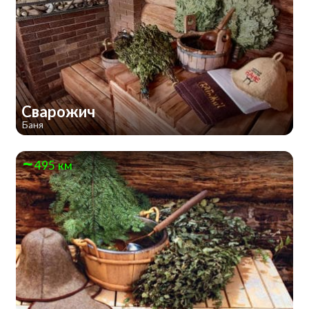
Сварожич
Баня
495 км