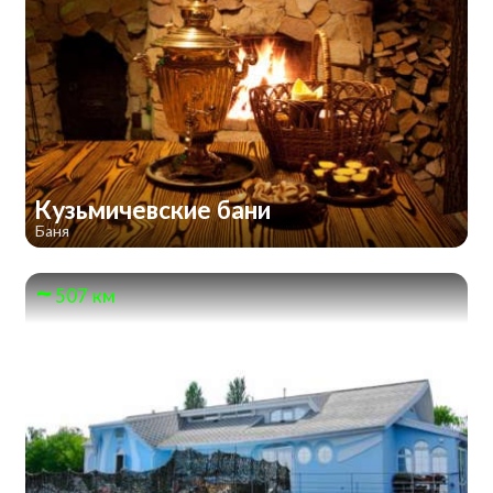
Кузьмичевские бани
Баня
507 км