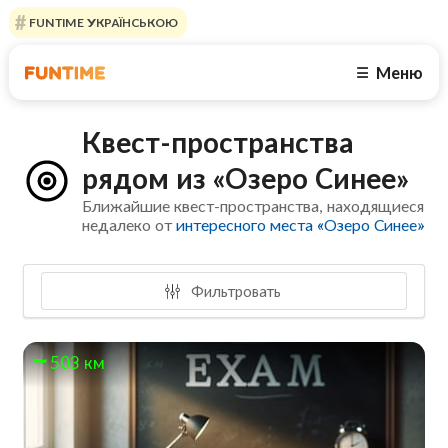
FUNTIME УКРАЇНСЬКОЮ
Меню
☰
Квест-пространства
рядом из «Озеро Синее»
Ближайшие квест-пространства, находящиеся
недалеко от
интересного места «Озеро Синее»
Фильтровать
503 км