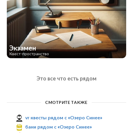
Экзамен
Квест-пространство
Это все что есть рядом
СМОТРИТЕ ТАКЖЕ
vr квесты рядом с «Озеро Синее»
бани рядом с «Озеро Синее»