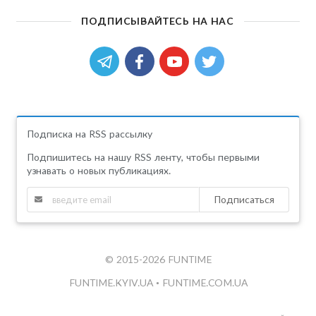
ПОДПИСЫВАЙТЕСЬ НА НАС
Подписка на RSS рассылку
Подпишитесь на нашу RSS ленту, чтобы первыми
узнавать о новых публикациях.
Подписаться
© 2015-2026 FUNTIME
FUNTIME.KYIV.UA
•
FUNTIME.COM.UA