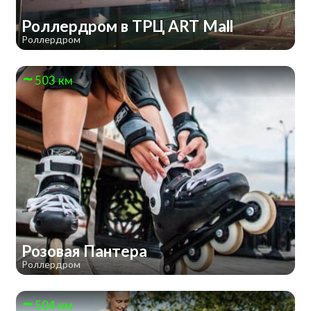
Роллердром в ТРЦ ART Mall
Роллердром
503 км
Розовая Пантера
Роллердром
504 км