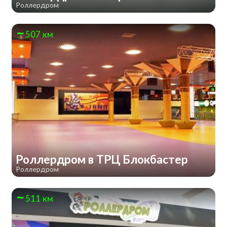
Роллердром
507 км
Роллердром в ТРЦ Блокбастер
Роллердром
511 км