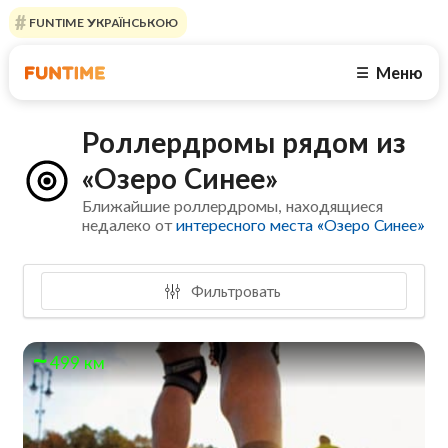
FUNTIME УКРАЇНСЬКОЮ
Меню
☰
Роллердромы рядом из
«Озеро Синее»
Ближайшие роллердромы, находящиеся
недалеко от
интересного места «Озеро Синее»
Фильтровать
499 км