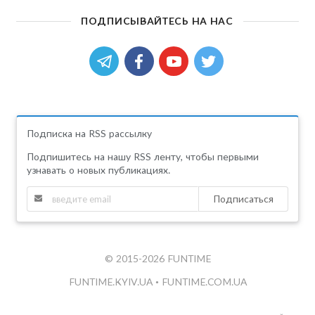
ПОДПИСЫВАЙТЕСЬ НА НАС
Подписка на RSS рассылку
Подпишитесь на нашу RSS ленту, чтобы первыми
узнавать о новых публикациях.
Подписаться
© 2015-2026 FUNTIME
FUNTIME.KYIV.UA
•
FUNTIME.COM.UA