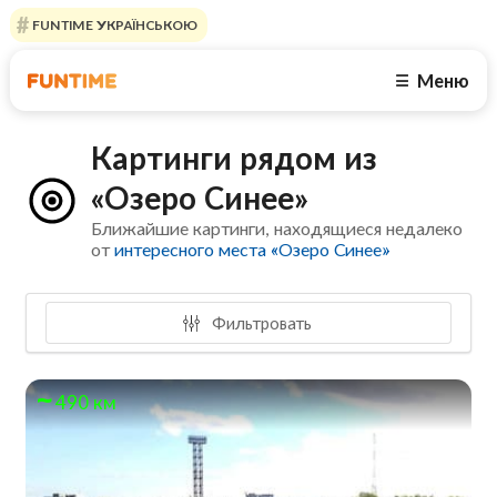
FUNTIME УКРАЇНСЬКОЮ
Меню
☰
Картинги рядом из
«Озеро Синее»
Ближайшие картинги, находящиеся недалеко
от
интересного места «Озеро Синее»
Фильтровать
490 км