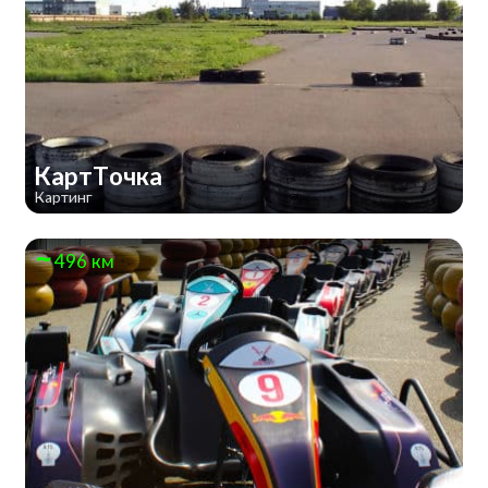
КартТочка
Картинг
496 км