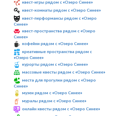
квест-игры рядом с «Озеро Синее»
квест-комнаты рядом с «Озеро Синее»
квест-перформансы рядом с «Озеро
Синее»
квест-пространства рядом с «Озеро
Синее»
кофейни рядом с «Озеро Синее»
креативные пространства рядом с
«Озеро Синее»
курорты рядом с «Озеро Синее»
массовые квесты рядом с «Озеро Синее»
места для прогулки рядом с «Озеро
Синее»
музеи рядом с «Озеро Синее»
муралы рядом с «Озеро Синее»
онлайн квесты рядом с «Озеро Синее»