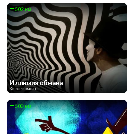
502 км
Иллюзия обмана
Квест-комната
503 км