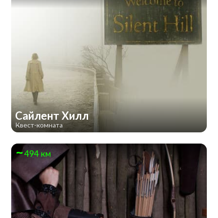
Сайлент Хилл
Квест-комната
494 км