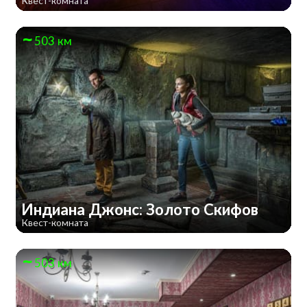
Квест-комната
503 км
Индиана Джонс: Золото Скифов
Квест-комната
503 км