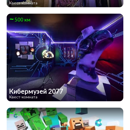
Квест-комната
500 км
Кибермузей 2077
Квест-комната
500 км