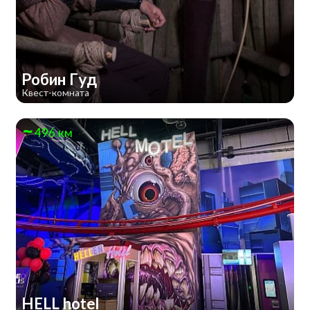
Робин Гуд
Квест-комната
496 км
HELL hotel