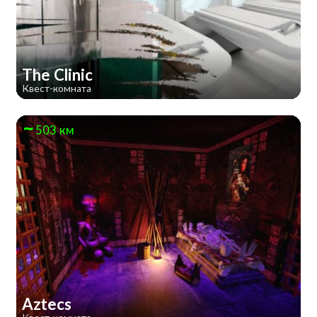
The Clinic
Квест-комната
503 км
Aztecs