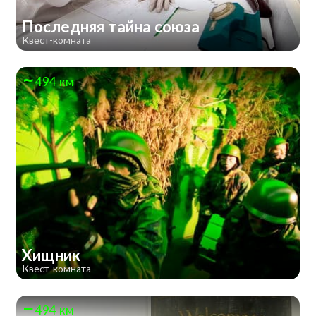
Последняя тайна союза
Квест-комната
494 км
Хищник
Квест-комната
494 км