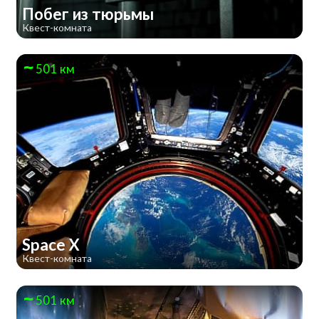
Побег из тюрьмы
Квест-комната
501 км
Space X
Квест-комната
501 км