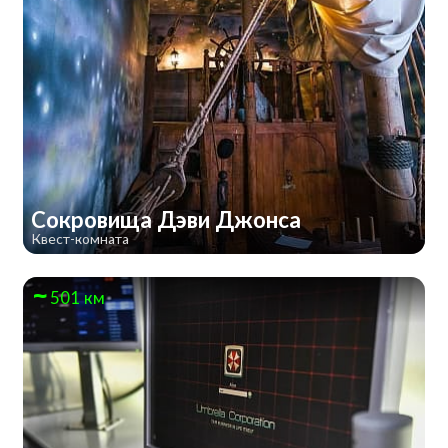
Сокровища Дэви Джонса
Квест-комната
501 км