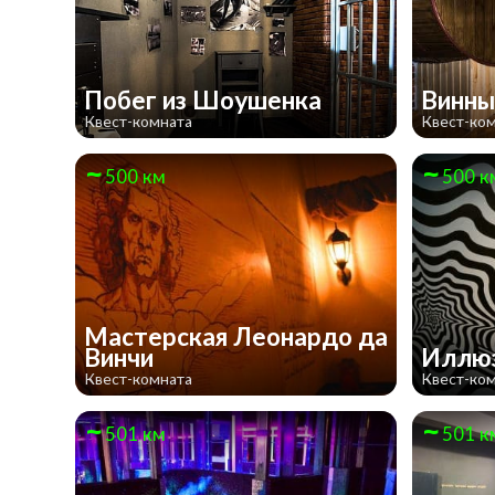
Побег из Шоушенка
Винны
Квест-комната
Квест-ко
500 км
500 к
Мастерская Леонардо да
Винчи
Иллюз
Квест-комната
Квест-ко
501 км
501 к