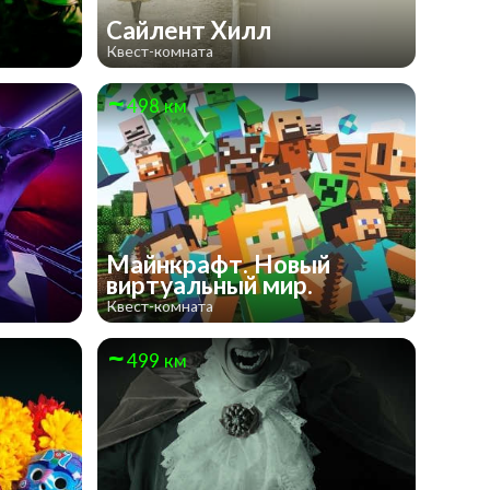
Сайлент Хилл
Квест-комната
498 км
Майнкрафт. Новый
виртуальный мир.
Квест-комната
499 км