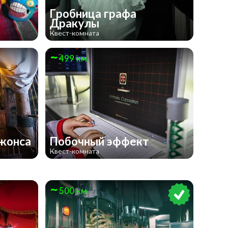
Гробница графа
Дракулы
Квест-комната
499 км
Джонса
Побочный эффект
Квест-комната
500 км