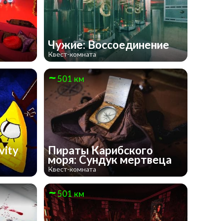
Чужие: Воссоединение
Квест-комната
501 км
vity
Пираты Карибского
моря: Сундук мертвеца
Квест-комната
501 км