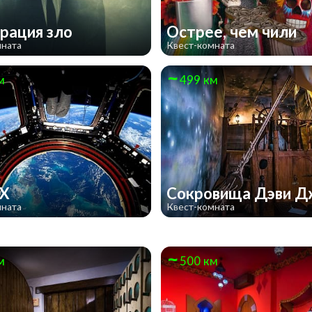
рация зло
Острее, чем чили
мната
Квест-комната
м
499 км
 X
Сокровища Дэви 
мната
Квест-комната
м
500 км