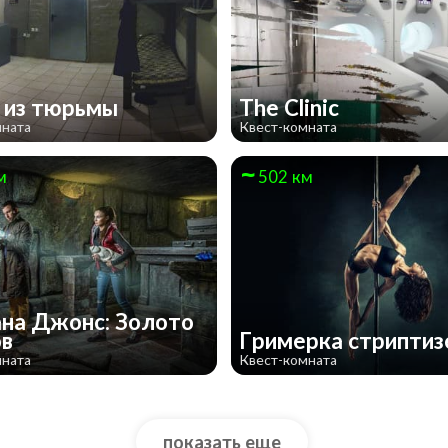
 из тюрьмы
The Clinic
мната
Квест-комната
м
502 км
на Джонс: Золото
ов
Гримерка стрипти
мната
Квест-комната
показать еще