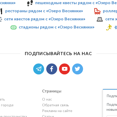
снянки»
пешеходные квесты рядом с «Озеро Ве
рестораны рядом с «Озеро Веснянки»
ролле
сети квестов рядом с «Озеро Веснянки»
сети 
стадионы рядом с «Озеро Веснянки»
ф
ПОДПИСЫВАЙТЕСЬ НА НАС
Страницы
Подпи
ать
О нас
Подпи
в городе
Обратная связь
новых
Реклама на сайте
е пространства
Статьи