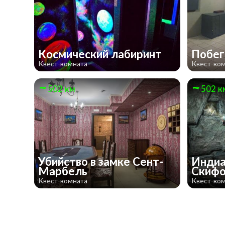
Космический лабиринт
Побег
Квест-комната
Квест-ко
502 км
502 к
Убийство в замке Сент-
Индиа
Марбель
Скиф
Квест-комната
Квест-ко