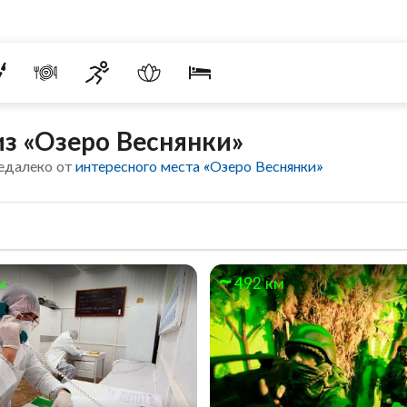
з «Озеро Веснянки»
едалеко от
интересного места «Озеро Веснянки»
м
492 км