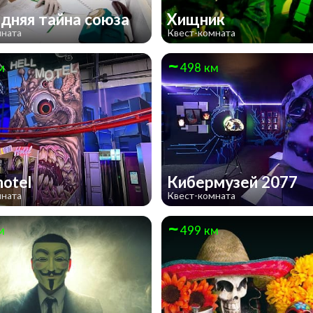
дняя тайна союза
Хищник
мната
Квест-комната
м
498 км
hotel
Кибермузей 2077
мната
Квест-комната
м
499 км