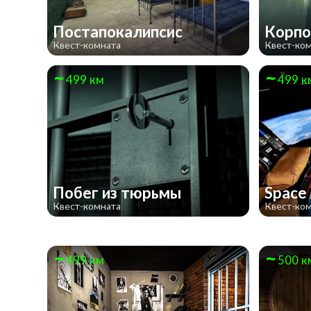
Постапокалипсис
Корпо
Квест-комната
Квест-ко
499 км
499 к
Побег из тюрьмы
Space
Квест-комната
Квест-ко
499 км
500 к