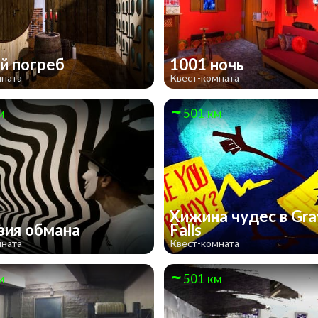
й погреб
1001 ночь
мната
Квест-комната
м
501 км
Хижина чудес в Gra
ия обмана
Falls
мната
Квест-комната
м
501 км