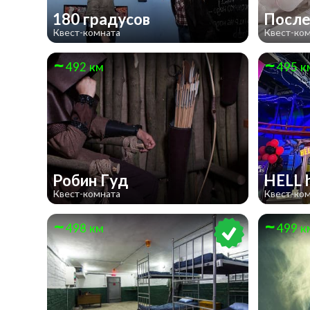
180 градусов
После
Квест-комната
Квест-ко
492 км
495 к
Робин Гуд
HELL 
Квест-комната
Квест-ко
498 км
499 к