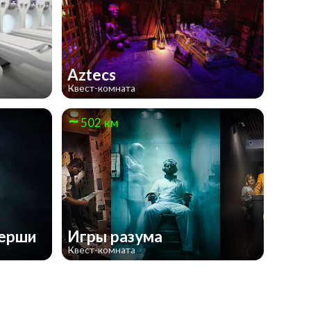
Aztecs
Квест-комната
502 км
зерши
Игры разума
Квест-комната