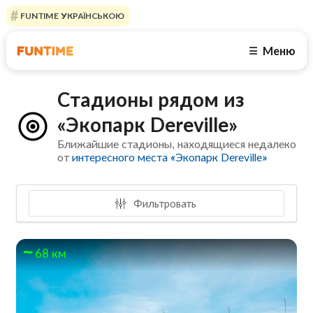
FUNTIME УКРАЇНСЬКОЮ
Меню
☰
Стадионы рядом из
«Экопарк Dereville»
Ближайшие стадионы, находящиеся недалеко
от
интересного места «Экопарк Dereville»
Фильтровать
68 км