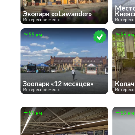
Место
Экопарк «oLawander»
Киевс
Интересное место
Интересн
55 км
56 км
Зоопарк «12 месяцев»
Копа
Интересное место
Интересн
59 км
59 км