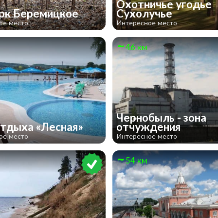
Охотничье угодье
рк Беремицкое
Сухолучье
ое место
Интересное место
46 км
Чернобыль - зона
отдыха «Лесная»
отчуждения
ое место
Интересное место
54 км