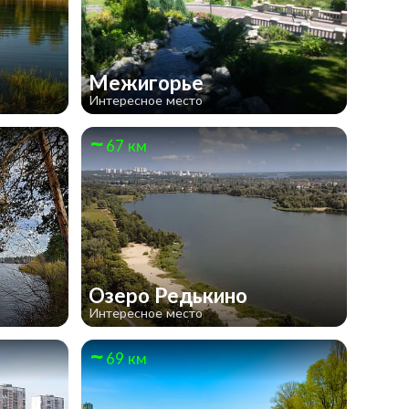
Межигорье
Интересное место
67 км
Озеро Редькино
Интересное место
69 км