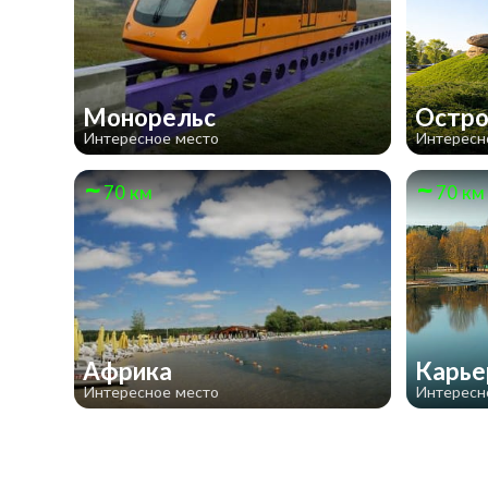
Монорельс
Остр
Интересное место
Интересн
70 км
70 км
Африка
Карье
Интересное место
Интересн