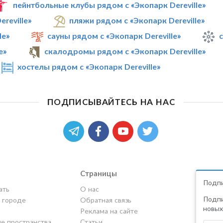
пейнтбольные клубы рядом с «Экопарк Dereville»
reville»
пляжи рядом с «Экопарк Dereville»
le»
сауны рядом с «Экопарк Dereville»
с
e»
скалодромы рядом с «Экопарк Dereville»
хостелы рядом с «Экопарк Dereville»
ПОДПИСЫВАЙТЕСЬ НА НАС
Страницы
Подпи
ать
О нас
Подпи
в городе
Обратная связь
новых
Реклама на сайте
е пространства
Статьи