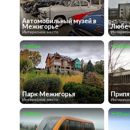
Автомобильный музей в
Межигорье
Любе
Интересное место
Интересн
60 км
63 км
Парк Межигорья
Прип
Интересное место
Интересн
68 км
69 км