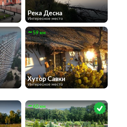
Река Десна
Интересное место
59 км
Хутор Савки
Интересное место
60 км