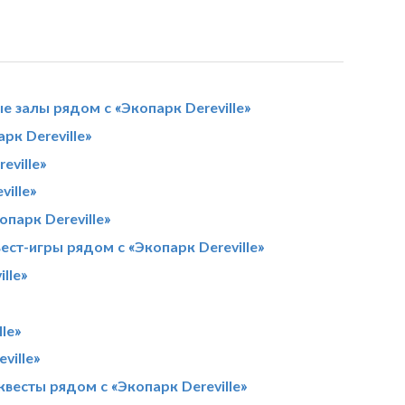
е залы рядом с «Экопарк Dereville»
к Dereville»
eville»
ille»
парк Dereville»
ест-игры рядом с «Экопарк Dereville»
lle»
le»
ville»
квесты рядом с «Экопарк Dereville»