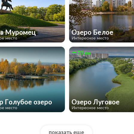
ов Муромец
Озеро Белое
ое место
Интересное место
70 км
р Голубое озеро
Озеро Луговое
ое место
Интересное место
показать еще