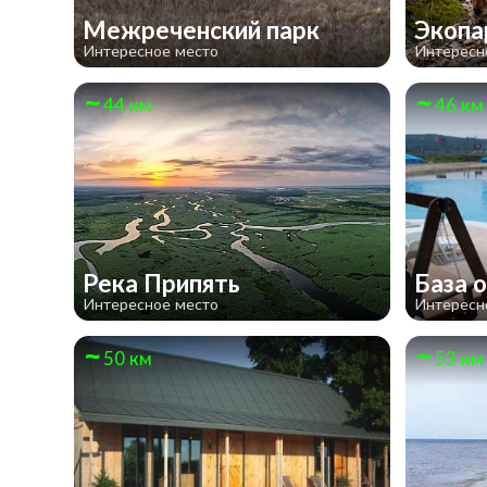
Межреченский парк
Экопа
Интересное место
Интересн
44 км
46 км
Река Припять
База 
Интересное место
Интересн
50 км
53 км