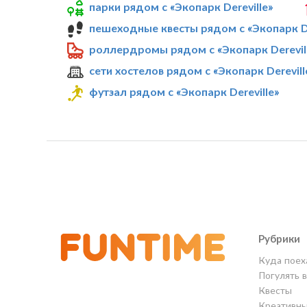
парки рядом с «Экопарк Dereville»
пешеходные квесты рядом с «Экопарк De
роллердромы рядом с «Экопарк Derevil
сети хостелов рядом с «Экопарк Derevill
футзал рядом с «Экопарк Dereville»
Рубрики
Куда поех
Погулять 
Квесты
Креативны