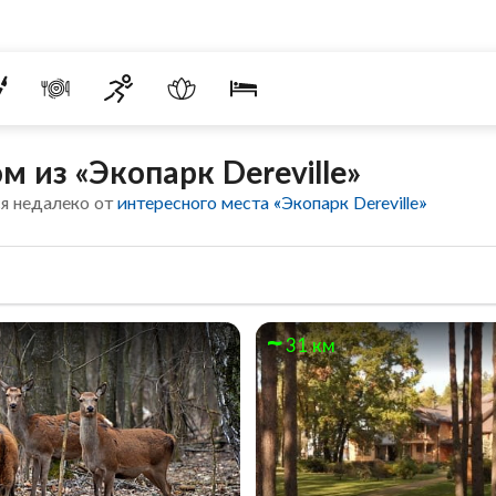
 из «Экопарк Dereville»
я недалеко от
интересного места «Экопарк Dereville»
31 км