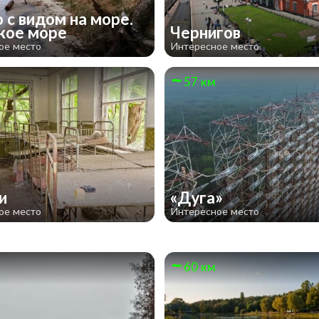
 с видом на море.
кое море
Чернигов
ое место
Интересное место
57 км
чи
«Дуга»
ое место
Интересное место
60 км