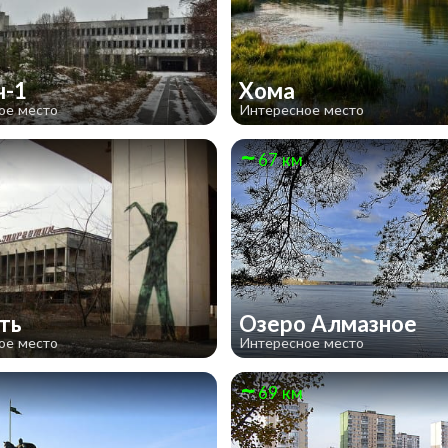
ч-1
Хома
ое место
Интересное место
67 км
ять
Озеро Алмазное
ое место
Интересное место
69 км