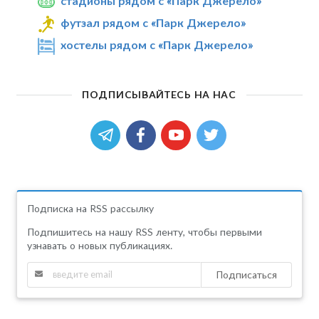
стадионы рядом с «Парк Джерело»
футзал рядом с «Парк Джерело»
хостелы рядом с «Парк Джерело»
ПОДПИСЫВАЙТЕСЬ НА НАС
Подписка на RSS рассылку
Подпишитесь на нашу RSS ленту, чтобы первыми
узнавать о новых публикациях.
Подписаться