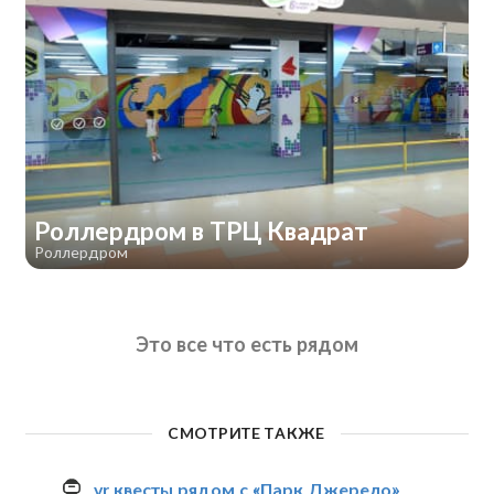
Роллердром в ТРЦ Квадрат
Роллердром
Это все что есть рядом
СМОТРИТЕ ТАКЖЕ
vr квесты рядом с «Парк Джерело»