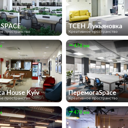
 SPACE
TCEH Лукьяновка
ое пространство
Креативное пространство
м
478 км
ca House Kyiv
ПеремогаSpace
ое пространство
Креативное пространство
м
479 км