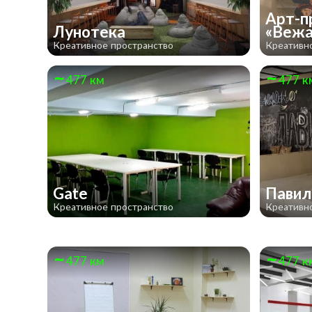
Арт-п
Лунотека
«Веж
Креативное пространство
Креативн
477 км
477 к
Gate
Павил
Креативное пространство
Креативн
477 км
477 к