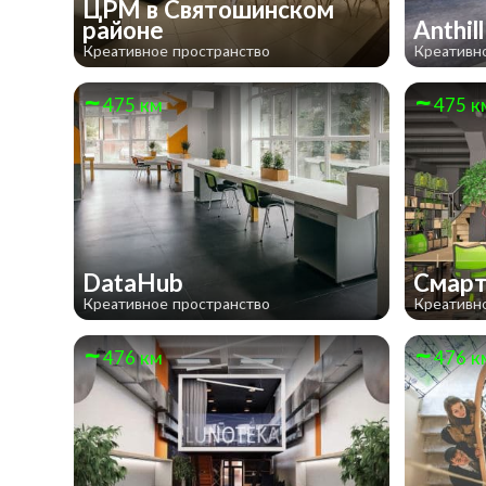
ЦРМ в Святошинском
районе
Anthil
Креативное пространство
Креативн
475 км
475 к
DataHub
Смарт
Креативное пространство
Креативн
476 км
476 к