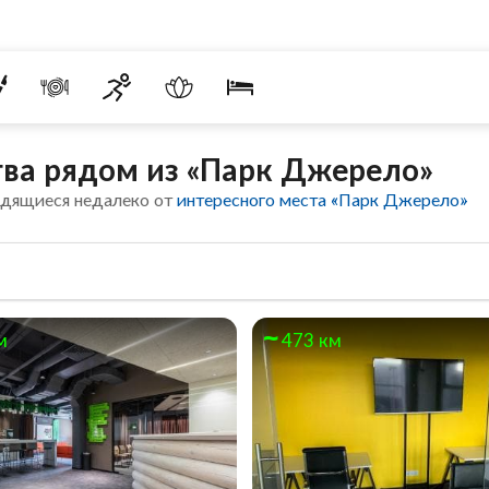
тва рядом из «Парк Джерело»
одящиеся недалеко от
интересного места «Парк Джерело»
м
473 км