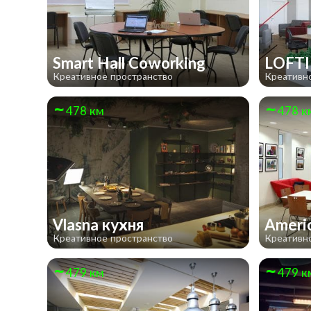
Smart Hall Сoworking
LOFTI
Креативное пространство
Креативн
478 км
478 к
Vlasna кухня
Ameri
Креативное пространство
Креативн
479 км
479 к