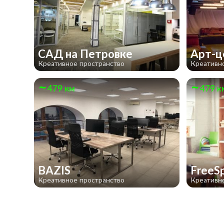
САД на Петровке
Арт-ц
Креативное пространство
Креативн
479 км
479 к
BAZIS
FreeS
Креативное пространство
Креативн