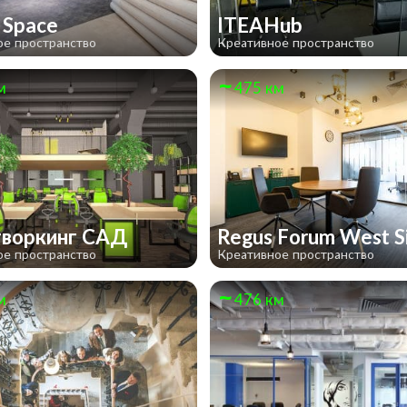
l Space
ITEAHub
ое пространство
Креативное пространство
м
475 км
воркинг САД
Regus Forum West 
ое пространство
Креативное пространство
м
476 км