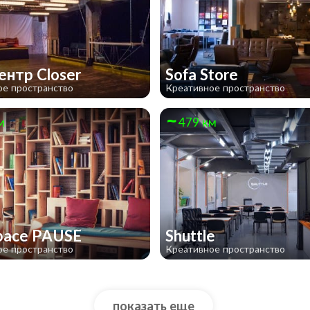
ентр Closer
Sofa Store
ое пространство
Креативное пространство
м
479 км
pace PAUSE
Shuttle
ое пространство
Креативное пространство
показать еще