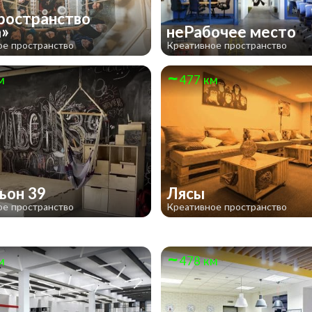
ространство
а»
неРабочее место
ое пространство
Креативное пространство
м
477 км
ьон 39
Лясы
ое пространство
Креативное пространство
м
478 км