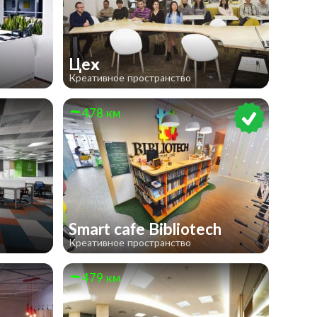
Цех
Креативное пространство
478 км
Smart cafe Bibliotech
Креативное пространство
479 км