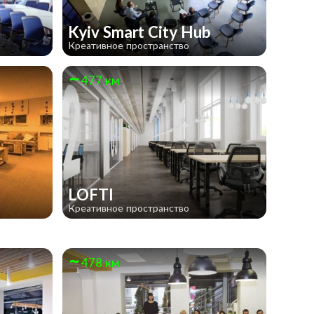
Kyiv Smart City Hub
Креативное пространство
477 км
LOFTI
Креативное пространство
478 км