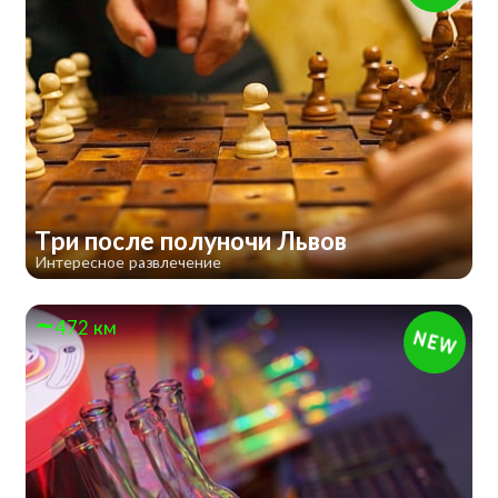
Три после полуночи Львов
Интересное развлечение
472 км