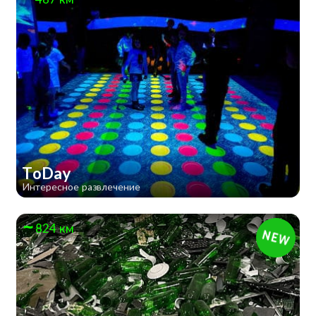
ToDay
Интересное развлечение
824 км