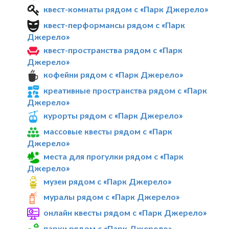
квест-комнаты рядом с «Парк Джерело»
квест-перформансы рядом с «Парк
Джерело»
квест-пространства рядом с «Парк
Джерело»
кофейни рядом с «Парк Джерело»
креативные пространства рядом с «Парк
Джерело»
курорты рядом с «Парк Джерело»
массовые квесты рядом с «Парк
Джерело»
места для прогулки рядом с «Парк
Джерело»
музеи рядом с «Парк Джерело»
муралы рядом с «Парк Джерело»
онлайн квесты рядом с «Парк Джерело»
парки рядом с «Парк Джерело»