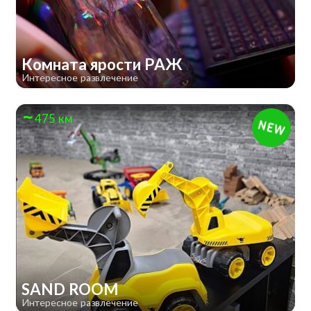
Комната ярости РАЖ
Интересное развлечение
475 км
SAND ROOM
Интересное развлечение