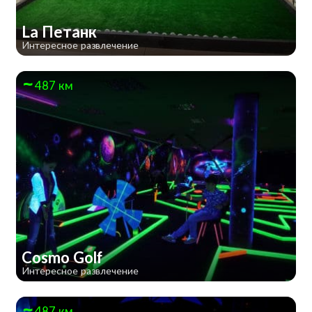
La Петанк
Интересное развлечение
487 км
Cosmo Golf
Интересное развлечение
487 км