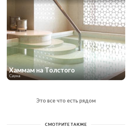
Хаммам на Толстого
Сауна
Это все что есть рядом
СМОТРИТЕ ТАКЖЕ