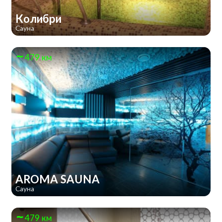
Колибри
Сауна
479 км
AROMA SAUNA
Сауна
479 км