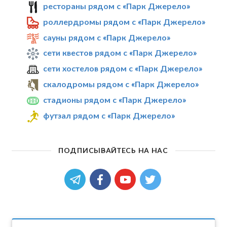
рестораны рядом с «Парк Джерело»
роллердромы рядом с «Парк Джерело»
сауны рядом с «Парк Джерело»
сети квестов рядом с «Парк Джерело»
сети хостелов рядом с «Парк Джерело»
скалодромы рядом с «Парк Джерело»
стадионы рядом с «Парк Джерело»
футзал рядом с «Парк Джерело»
ПОДПИСЫВАЙТЕСЬ НА НАС