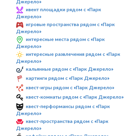
Джерело»
ивент площадки рядом с «Парк
Джерело»
игровые пространства рядом с «Парк
Джерело»
интересные места рядом с «Парк
Джерело»
интересные развлечения рядом с «Парк
Джерело»
кальянные рядом с «Парк Джерело»
картинги рядом с «Парк Джерело»
квест-игры рядом с «Парк Джерело»
квест-комнаты рядом с «Парк Джерело»
квест-перформансы рядом с «Парк
Джерело»
квест-пространства рядом с «Парк
Джерело»
кофейни рядом с «Парк Джерело»