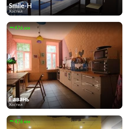
Smile-H
Хостел
476 км
Гавань
Хостел
476 км