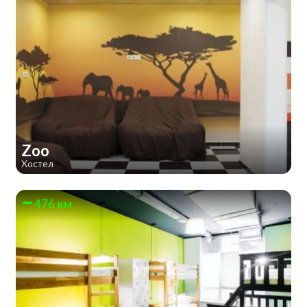
Zoo
Хостел
476 км