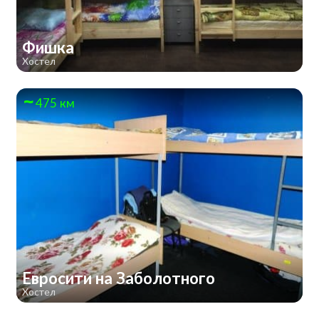
Фишка
Хостел
475 км
Евросити на Заболотного
Хостел