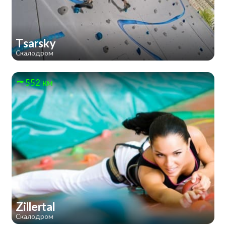
Tsarsky
Скалодром
552 км
Zillertal
Скалодром