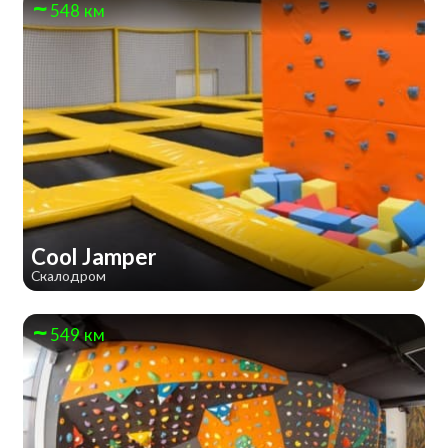
548 км
Cool Jamper
Скалодром
549 км