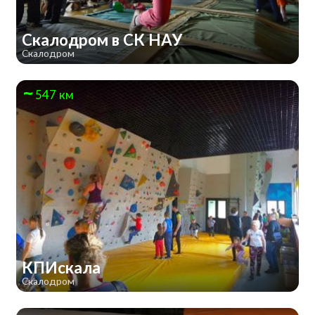
Скалодром в СК НАУ
Скалодром
547 км
КПИскала
Скалодром