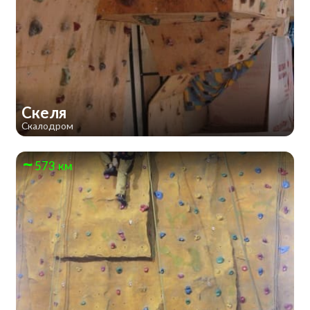
Скеля
Скалодром
573 км