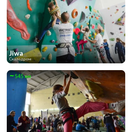
Jiwa
Скалодром
545 км