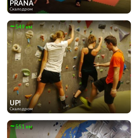
PRANA
Скалодром
549 км
UP!
Скалодром
551 км