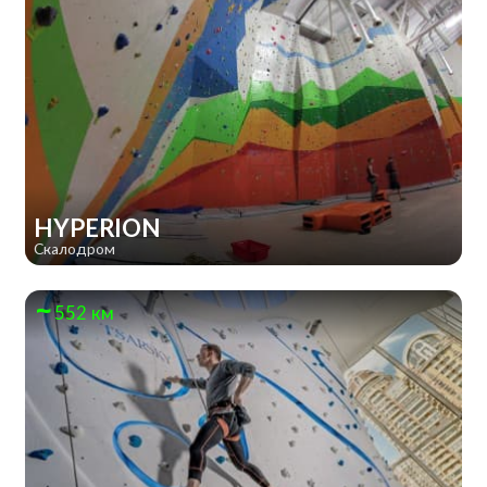
HYPERION
Скалодром
552 км