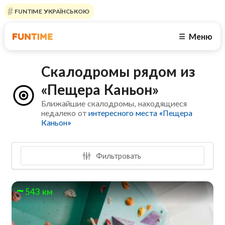
FUNTIME УКРАЇНСЬКОЮ
Меню
☰
Скалодромы рядом из
«Пещера Каньон»
Ближайшие скалодромы, находящиеся
недалеко от
интересного места «Пещера
Каньон»
Фильтровать
543 км