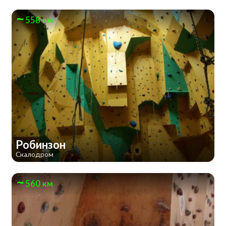
558 км
Робинзон
Скалодром
560 км