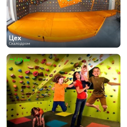
Цех
Скалодром
549 км