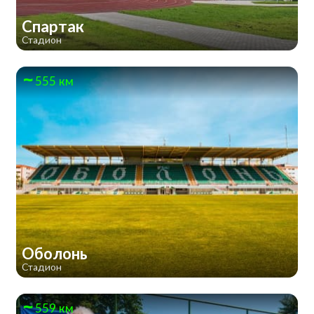
Спартак
Стадион
555 км
Оболонь
Стадион
559 км