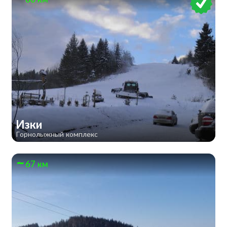
Изки
Горнолыжный комплекс
67 км