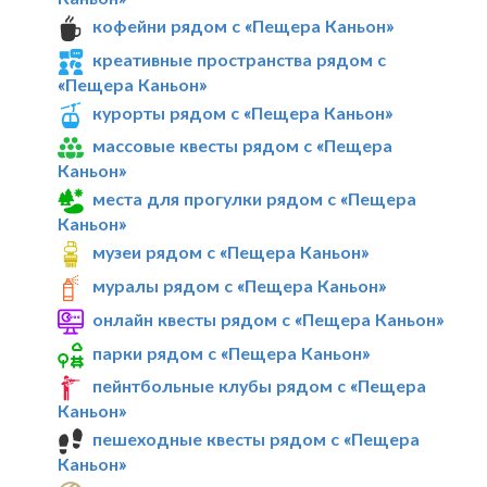
кофейни рядом с «Пещера Каньон»
креативные пространства рядом с
«Пещера Каньон»
курорты рядом с «Пещера Каньон»
массовые квесты рядом с «Пещера
Каньон»
места для прогулки рядом с «Пещера
Каньон»
музеи рядом с «Пещера Каньон»
муралы рядом с «Пещера Каньон»
онлайн квесты рядом с «Пещера Каньон»
парки рядом с «Пещера Каньон»
пейнтбольные клубы рядом с «Пещера
Каньон»
пешеходные квесты рядом с «Пещера
Каньон»