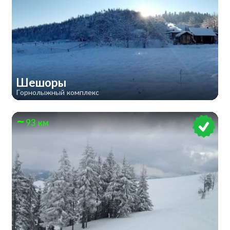
Шешоры
Горнолыжный комплекс
93 км