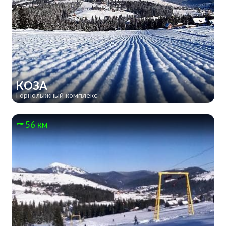
КОЗА
Горнолыжный комплекс
56 км