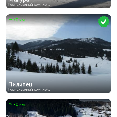
Горнолыжный комплекс
70 км
Пилипец
Горнолыжный комплекс
70 км