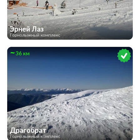
Эрней Лаз
Горнолыжный комплекс
36 км
Драгобрат
Горнолыжный комплекс