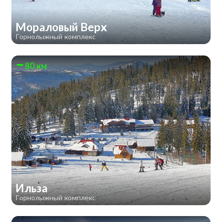
Мораловый Верх
Горнолыжный комплекс
80 км
Ильза
Горнолыжный комплекс