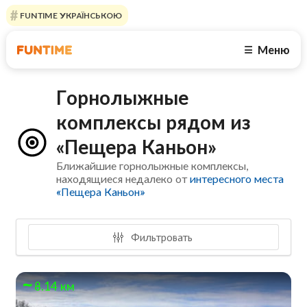
FUNTIME УКРАЇНСЬКОЮ
Меню
☰
Горнолыжные
комплексы рядом из
«Пещера Каньон»
Ближайшие горнолыжные комплексы,
находящиеся недалеко от
интересного места
«Пещера Каньон»
Фильтровать
8.14 км