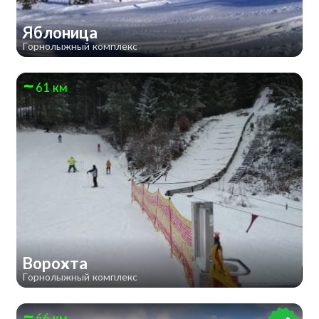
Яблоница
Горнолыжный комплекс
61 км
Ворохта
Горнолыжный комплекс
66 км