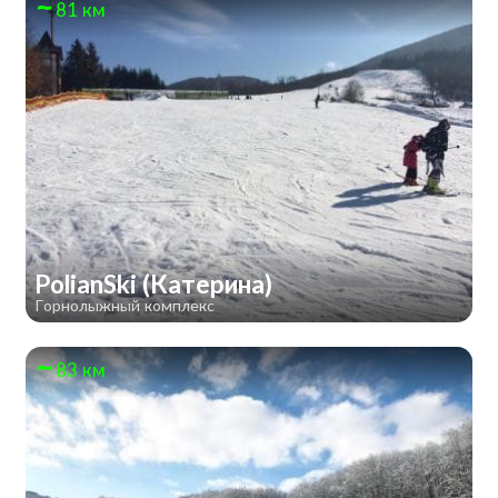
81 км
PolianSki (Катерина)
Горнолыжный комплекс
83 км