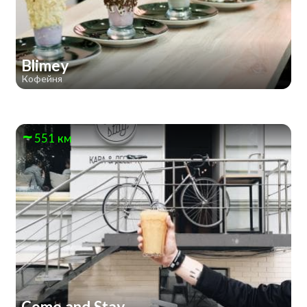
Blimey
Кофейня
551 км
Come and Stay