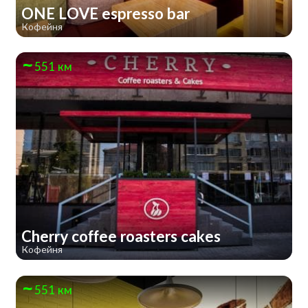
ONE LOVE espresso bar
Кофейня
551 км
Cherry coffee roasters cakes
Кофейня
551 км