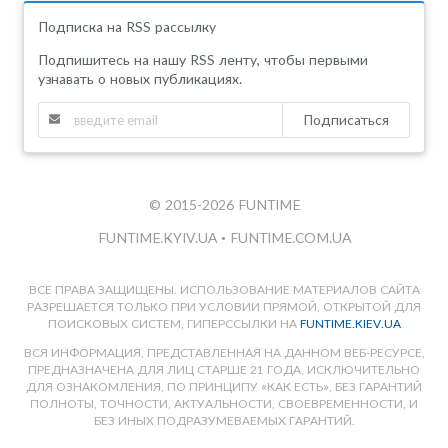
Подписка на RSS рассылку
Подпишитесь на нашу RSS ленту, чтобы первыми
узнавать о новых публикациях.
Подписаться
© 2015-2026 FUNTIME
FUNTIME.KYIV.UA
•
FUNTIME.COM.UA
ВСЕ ПРАВА ЗАЩИЩЕНЫ. ИСПОЛЬЗОВАНИЕ МАТЕРИАЛОВ САЙТА
РАЗРЕШАЕТСЯ ТОЛЬКО ПРИ УСЛОВИИ ПРЯМОЙ, ОТКРЫТОЙ ДЛЯ
ПОИСКОВЫХ СИСТЕМ, ГИПЕРССЫЛКИ НА
FUNTIME.KIEV.UA
ВСЯ ИНФОРМАЦИЯ, ПРЕДСТАВЛЕННАЯ НА ДАННОМ ВЕБ-РЕСУРСЕ,
ПРЕДНАЗНАЧЕНА ДЛЯ ЛИЦ СТАРШЕ 21 ГОДА, ИСКЛЮЧИТЕЛЬНО
ДЛЯ ОЗНАКОМЛЕНИЯ, ПО ПРИНЦИПУ «КАК ЕСТЬ», БЕЗ ГАРАНТИЙ
ПОЛНОТЫ, ТОЧНОСТИ, АКТУАЛЬНОСТИ, СВОЕВРЕМЕННОСТИ, И
БЕЗ ИНЫХ ПОДРАЗУМЕВАЕМЫХ ГАРАНТИЙ.