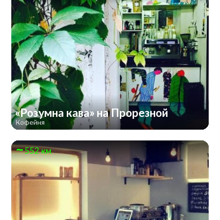
«Розумна кава» на Прорезной
Кофейня
552 км