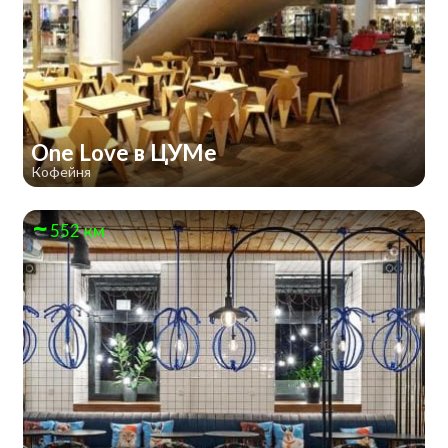
One Love в ЦУМе
Кофейня
552 км