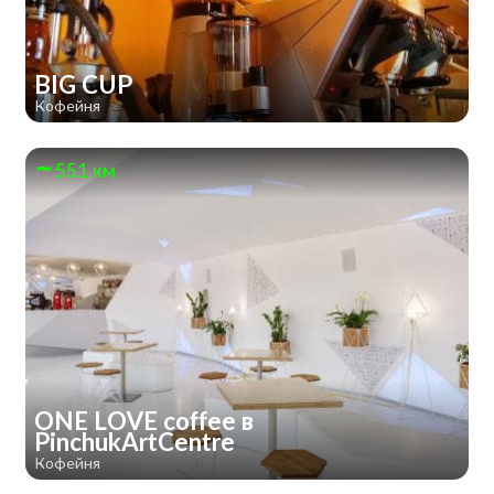
BIG CUP
Кофейня
551 км
ONE LOVE coffee в
PinchukArtCentre
Кофейня