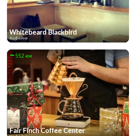
Whitebeard Blackbird
Кофейня
552 км
Fair Finch Coffee Center