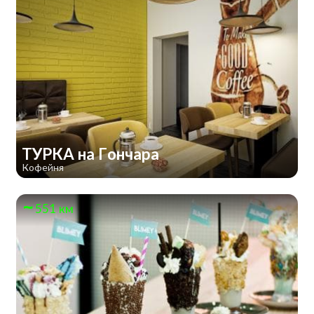
ТУРКА на Гончара
Кофейня
551 км