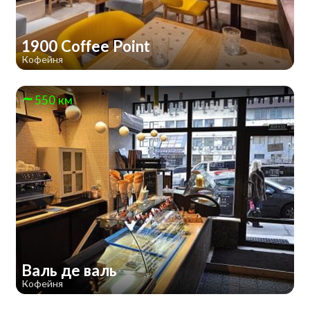
1900 Coffee Point
Кофейня
550 км
Валь де валь
Кофейня