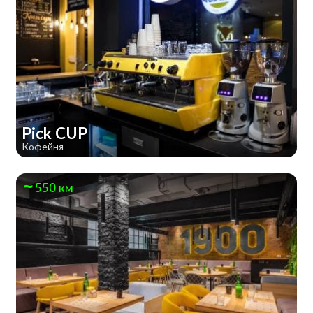
Pick CUP
Кофейня
550 км