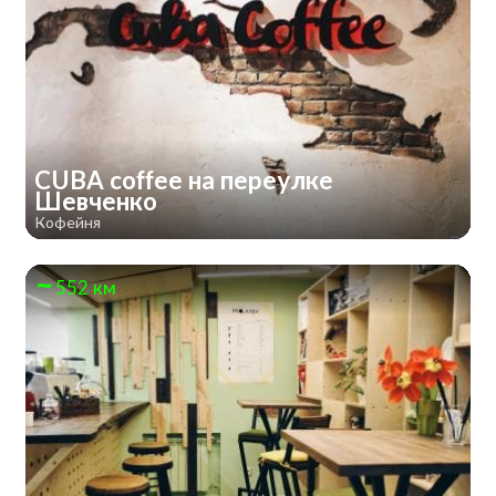
CUBA coffee на переулке
Шевченко
Кофейня
552 км