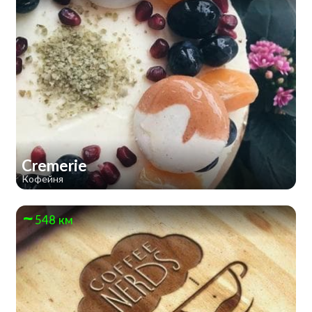
Cremerie
Кофейня
548 км