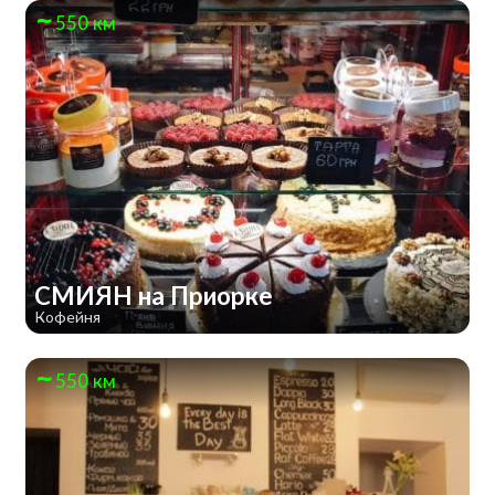
550 км
СМИЯН на Приорке
Кофейня
550 км