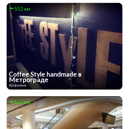
552 км
Coffee Style handmade в
Метрограде
Кофейня
552 км