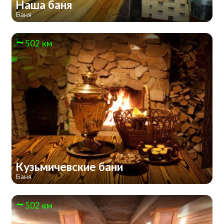
Наша баня
Баня
502 км
Кузьмичевские бани
Баня
502 км