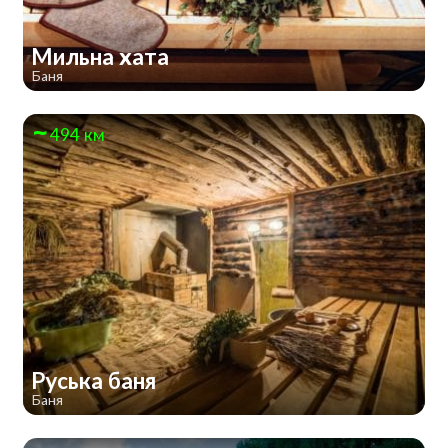
Мильна хата
Баня
494 км
Руська баня
Баня