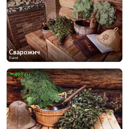
Сварожич
Баня
493 км