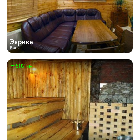
Эврика
Баня
502 км