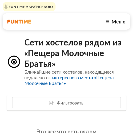
FUNTIME УКРАЇНСЬКОЮ
Меню
☰
Сети хостелов рядом из
«Пещера Молочные
Братья»
Ближайшие сети хостелов, находящиеся
недалеко от
интересного места «Пещера
Молочные Братья»
Фильтровать
Это все что есть рядом