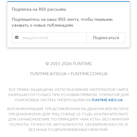
Подписка на RSS рассылку
Подпишитесь на нашу RSS ленту, чтобы первыми
узнавать о новых публикациях.
Подписаться
© 2015-2026 FUNTIME
FUNTIME.KYIV.UA
•
FUNTIME.COM.UA
ВСЕ ПРАВА ЗАЩИЩЕНЫ. ИСПОЛЬЗОВАНИЕ МАТЕРИАЛОВ САЙТА
РАЗРЕШАЕТСЯ ТОЛЬКО ПРИ УСЛОВИИ ПРЯМОЙ, ОТКРЫТОЙ ДЛЯ
ПОИСКОВЫХ СИСТЕМ, ГИПЕРССЫЛКИ НА
FUNTIME.KIEV.UA
ВСЯ ИНФОРМАЦИЯ, ПРЕДСТАВЛЕННАЯ НА ДАННОМ ВЕБ-РЕСУРСЕ,
ПРЕДНАЗНАЧЕНА ДЛЯ ЛИЦ СТАРШЕ 21 ГОДА, ИСКЛЮЧИТЕЛЬНО
ДЛЯ ОЗНАКОМЛЕНИЯ, ПО ПРИНЦИПУ «КАК ЕСТЬ», БЕЗ ГАРАНТИЙ
ПОЛНОТЫ, ТОЧНОСТИ, АКТУАЛЬНОСТИ, СВОЕВРЕМЕННОСТИ, И
БЕЗ ИНЫХ ПОДРАЗУМЕВАЕМЫХ ГАРАНТИЙ.