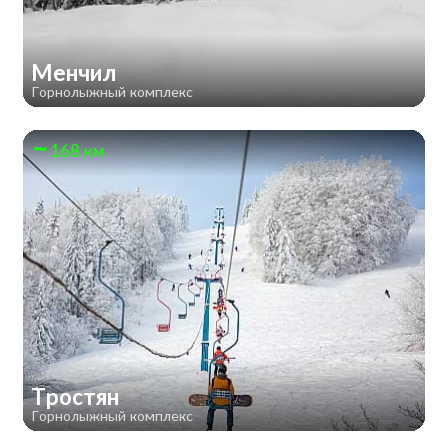
Менчил
Горнолыжный комплекс
168 км
Тростян
Горнолыжный комплекс