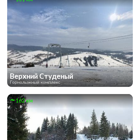
Верхний Студеный
Горнолыжный комплекс
162 км