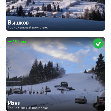
Вышков
Горнолыжный комплекс
154 км
Изки
Горнолыжный комплекс