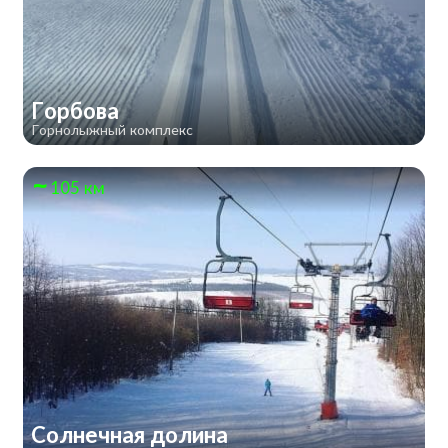
Горбова
Горнолыжный комплекс
105 км
Солнечная долина