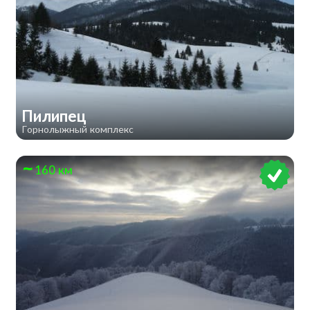
Пилипец
Горнолыжный комплекс
160 км