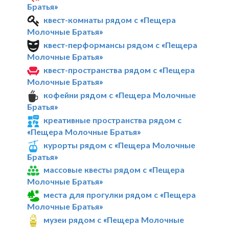
Братья»
квест-комнаты рядом с «Пещера
Молочные Братья»
квест-перформансы рядом с «Пещера
Молочные Братья»
квест-пространства рядом с «Пещера
Молочные Братья»
кофейни рядом с «Пещера Молочные
Братья»
креативные пространства рядом с
«Пещера Молочные Братья»
курорты рядом с «Пещера Молочные
Братья»
массовые квесты рядом с «Пещера
Молочные Братья»
места для прогулки рядом с «Пещера
Молочные Братья»
музеи рядом с «Пещера Молочные