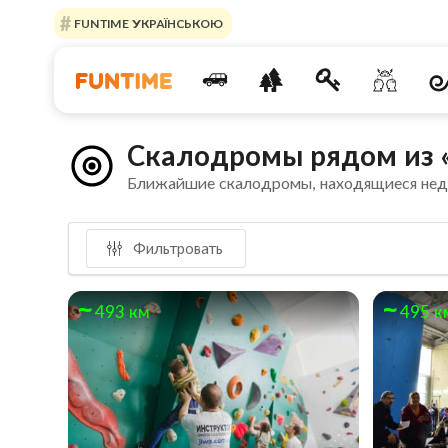
FUNTIME УКРАЇНСЬКОЮ
Скалодромы рядом из 
Ближайшие скалодромы, находящиеся нед
Фильтровать
493 км
495 к