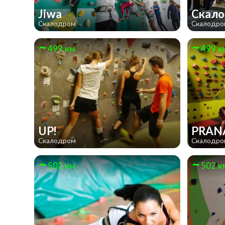
Jiwa
Скало
Скалодром
Скалодр
499 км
499 к
UP!
PRAN
Скалодром
Скалодр
502 км
502 к