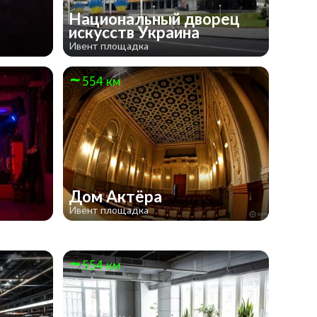
Национальный дворец
искусств Украина
Ивент площадка
554 км
Дом Актёра
Ивент площадка
554 км