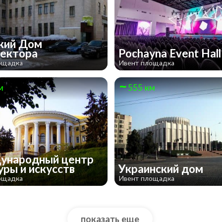
кий Дом
тектора
Pochayna Event Hal
ощадка
Ивент площадка
м
555 км
ународный центр
уры и искусств
Украинский дом
ощадка
Ивент площадка
показать еще