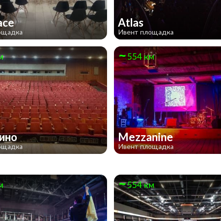
ace
Atlas
ощадка
Ивент площадка
м
554 км
кино
Mezzanine
ощадка
Ивент площадка
м
554 км