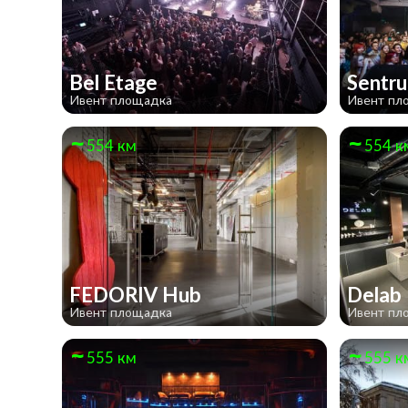
Bel Etage
Sentr
Ивент площадка
Ивент пл
554 км
554 к
FEDORIV Hub
Delab
Ивент площадка
Ивент пл
555 км
555 к