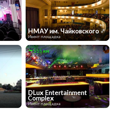
l
НМАУ им. Чайковского
Ивент площадка
555 км
DLux Entertainment
Complex
Ивент площадка