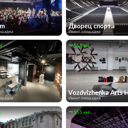
um
Дворец спорта
ощадка
Ивент площадка
м
554 км
Vozdvizhenka Arts 
ощадка
Ивент площадка
м
555 км