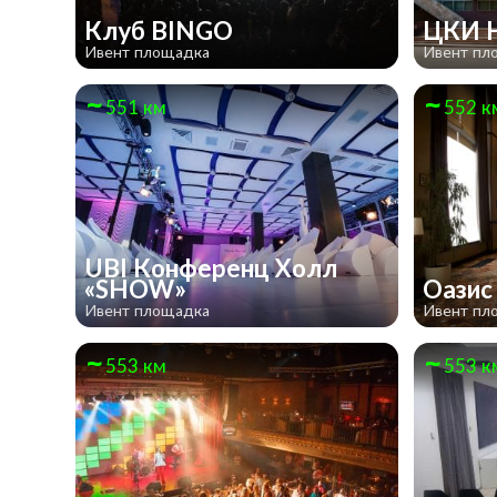
Клуб BINGO
ЦКИ 
Ивент площадка
Ивент пл
551 км
552 к
UBI Конференц Холл
«SHOW»
Оази
Ивент площадка
Ивент пл
553 км
553 к