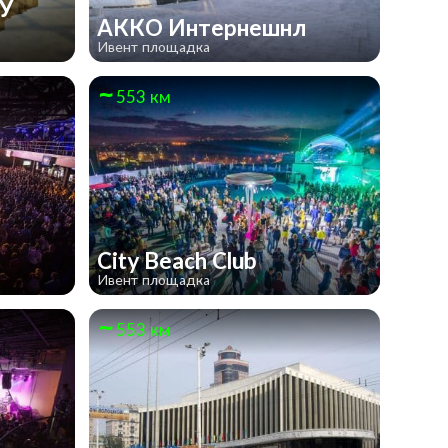
У
АККО Интернешнл
Ивент площадка
553 км
City Beach Club
Ивент площадка
553 км