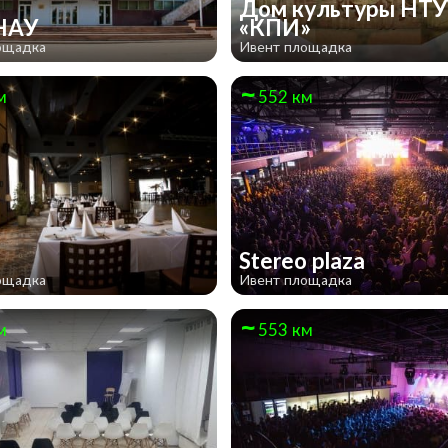
Дом культуры НТУ
НАУ
«КПИ»
ощадка
Ивент площадка
м
552 км
с
Stereo plaza
ощадка
Ивент площадка
м
553 км