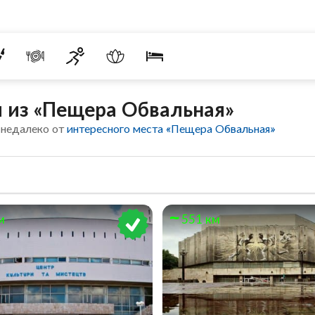
 из «Пещера Обвальная»
 недалеко от
интересного места «Пещера Обвальная»
м
551 км