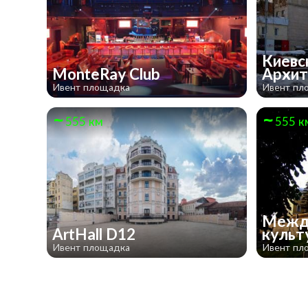
Киевс
MonteRay Club
Архи
Ивент площадка
Ивент пл
555 км
555 к
Межд
ArtHall D12
культ
Ивент площадка
Ивент пл