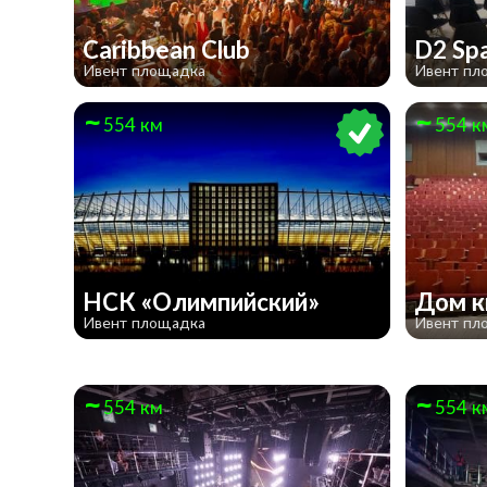
Caribbean Club
D2 Sp
Ивент площадка
Ивент пл
554 км
554 к
НСК «Олимпийский»
Дом 
Ивент площадка
Ивент пл
554 км
554 к