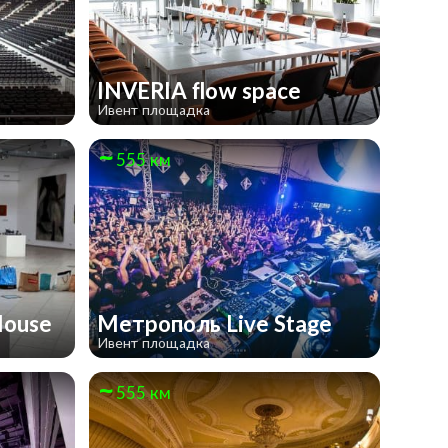
INVERIA flow space
Ивент площадка
555 км
House
Метрополь Live Stage
Ивент площадка
555 км