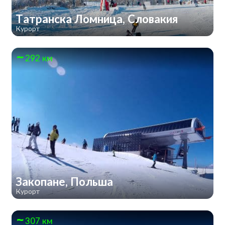
Татранска Ломница, Словакия
Курорт
292 км
Закопане, Польша
Курорт
307 км