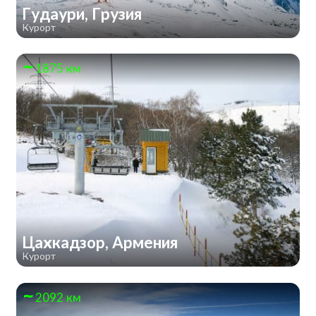
Гудаури, Грузия
Курорт
1875 км
Цахкадзор, Армения
Курорт
2092 км