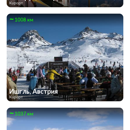
Курорт
1008 км
Ишгль, Австрия
Курорт
1037 км