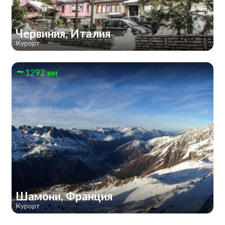
Червиния, Италия
Курорт
1292 км
Шамони, Франция
Курорт