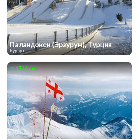
Паландокен (Эрзурум), Турция
Курорт
1746 км