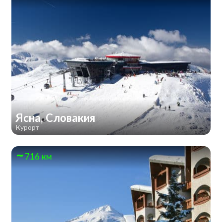
Ясна, Словакия
Курорт
716 км