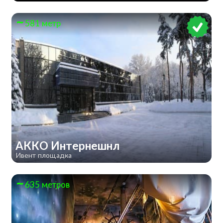
581 метр
АККО Интернешнл
Ивент площадка
635 метров