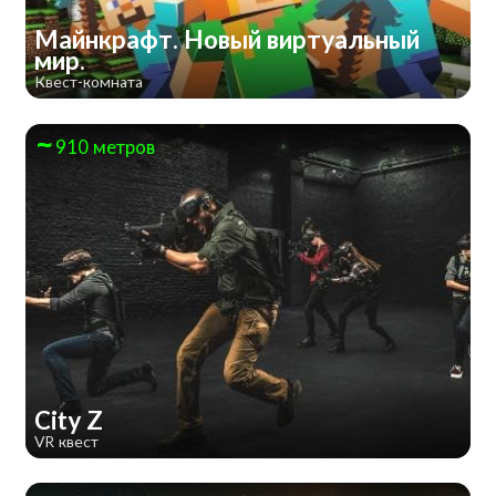
Майнкрафт. Новый виртуальный
мир.
Квест-комната
910 метров
City Z
VR квест