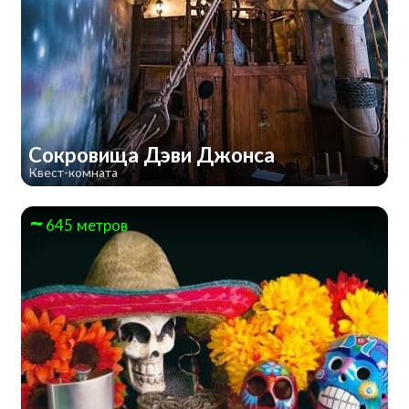
Сокровища Дэви Джонса
Квест-комната
645 метров