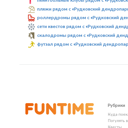
пляжи рядом с «Рудковский дендропар
роллердромы рядом с «Рудковский де
сети квестов рядом с «Рудковский ден
скалодромы рядом с «Рудковский ден
футзал рядом с «Рудковский дендропа
Рубрики
Куда поех
Погулять 
Квесты