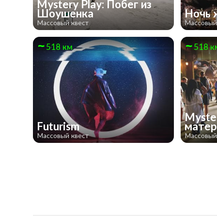
Mystery Play: Побег из
Шоушенка
Ночь 
Массовый квест
Массовый
518 км
518 к
Myste
Futurism
мате
Массовый квест
Массовый