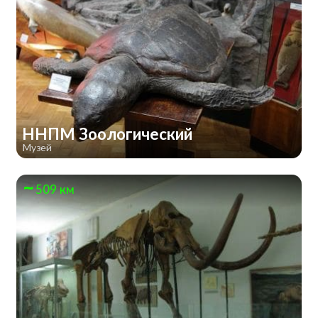
ННПМ Зоологический
Музей
509 км