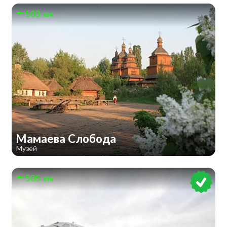
503 км
Мамаева Слобода
Музей
505 км