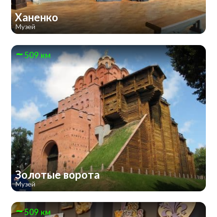
Ханенко
Музей
509 км
Золотые ворота
Музей
509 км