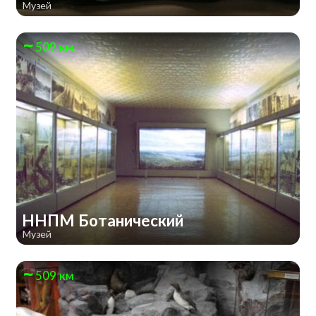
Музей
509 км
ННПМ Ботанический
Музей
509 км