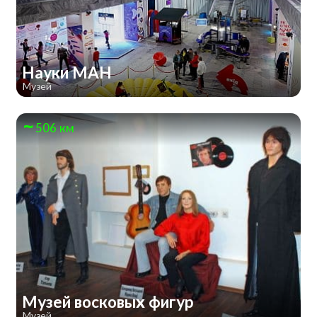
Науки МАН
Музей
506 км
Музей восковых фигур
Музей