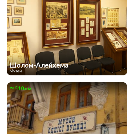
Шолом-Алейхема
Музей
510 км