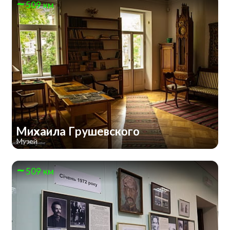
509 км
Михаила Грушевского
Музей
509 км