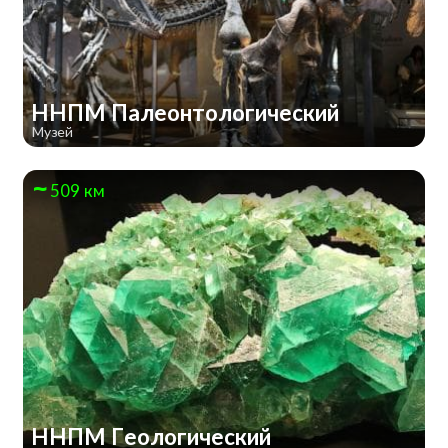
ННПМ Палеонтологический
Музей
509 км
ННПМ Геологический