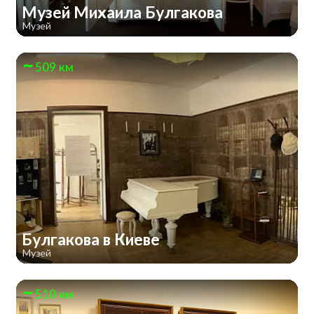
Музей Михаила Булгакова
Музей
509 км
Булгакова в Киеве
Музей
510 км