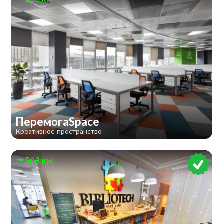
ПеремогаSpace
Креативное пространство
508 км