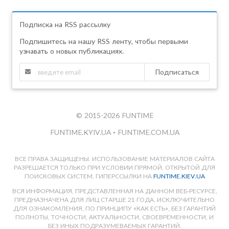
Подписка на RSS рассылку
Подпишитесь на нашу RSS ленту, чтобы первыми
узнавать о новых публикациях.
Подписаться
© 2015-2026 FUNTIME
FUNTIME.KYIV.UA
•
FUNTIME.COM.UA
ВСЕ ПРАВА ЗАЩИЩЕНЫ. ИСПОЛЬЗОВАНИЕ МАТЕРИАЛОВ САЙТА
РАЗРЕШАЕТСЯ ТОЛЬКО ПРИ УСЛОВИИ ПРЯМОЙ, ОТКРЫТОЙ ДЛЯ
ПОИСКОВЫХ СИСТЕМ, ГИПЕРССЫЛКИ НА
FUNTIME.KIEV.UA
ВСЯ ИНФОРМАЦИЯ, ПРЕДСТАВЛЕННАЯ НА ДАННОМ ВЕБ-РЕСУРСЕ,
ПРЕДНАЗНАЧЕНА ДЛЯ ЛИЦ СТАРШЕ 21 ГОДА, ИСКЛЮЧИТЕЛЬНО
ДЛЯ ОЗНАКОМЛЕНИЯ, ПО ПРИНЦИПУ «КАК ЕСТЬ», БЕЗ ГАРАНТИЙ
ПОЛНОТЫ, ТОЧНОСТИ, АКТУАЛЬНОСТИ, СВОЕВРЕМЕННОСТИ, И
БЕЗ ИНЫХ ПОДРАЗУМЕВАЕМЫХ ГАРАНТИЙ.