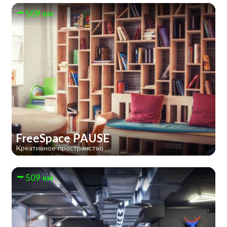
509 км
FreeSpace PAUSE
Креативное пространство
509 км