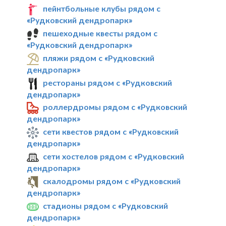
пейнтбольные клубы рядом с
«Рудковский дендропарк»
пешеходные квесты рядом с
«Рудковский дендропарк»
пляжи рядом с «Рудковский
дендропарк»
рестораны рядом с «Рудковский
дендропарк»
роллердромы рядом с «Рудковский
дендропарк»
сети квестов рядом с «Рудковский
дендропарк»
сети хостелов рядом с «Рудковский
дендропарк»
скалодромы рядом с «Рудковский
дендропарк»
стадионы рядом с «Рудковский
дендропарк»