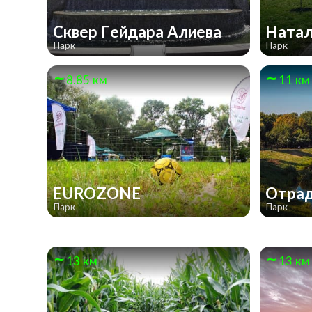
Сквер Гейдара Алиева
Ната
Парк
Парк
8.85 км
11 км
EUROZONE
Отра
Парк
Парк
13 км
13 км