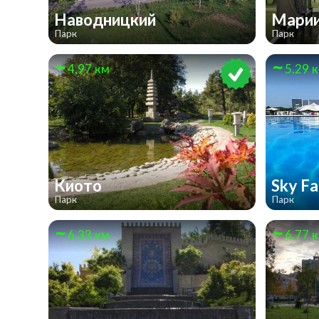
Наводницкий
Мари
Парк
Парк
4.97 км
5.29 
Киото
Sky Fa
Парк
Парк
6.33 км
6.77 