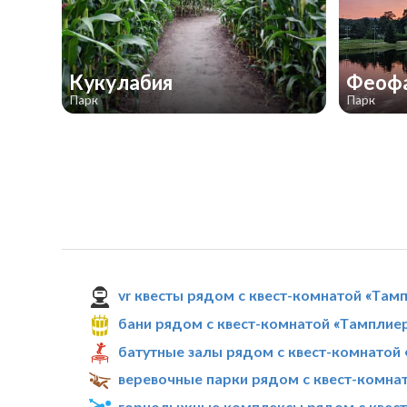
Кукулабия
Феоф
Парк
Парк
vr квесты рядом с квест-комнатой «Там
бани рядом с квест-комнатой «Тамплие
батутные залы рядом с квест-комнатой
веревочные парки рядом с квест-комна
горнолыжные комплексы рядом с квест