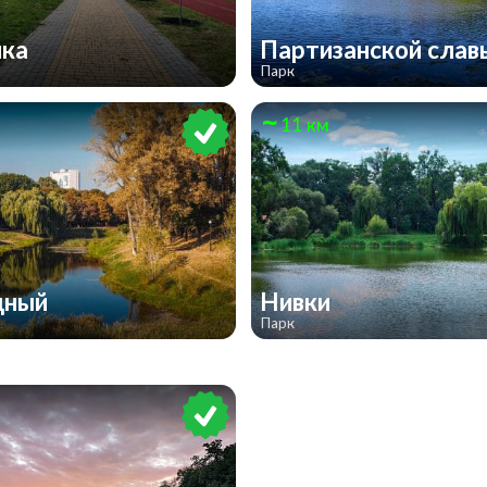
лка
Партизанской сла
Парк
11 км
дный
Нивки
Парк