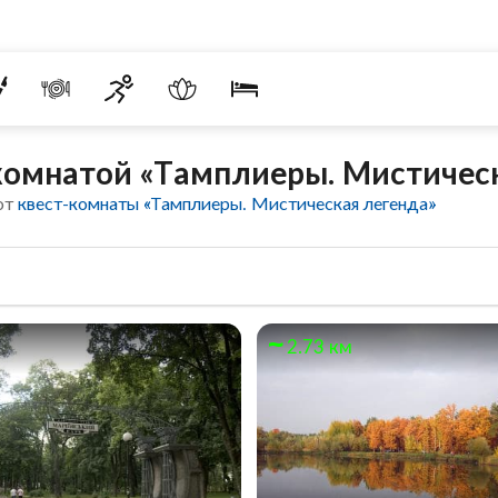
комнатой «Тамплиеры. Мистичес
от
квест-комнаты «Тамплиеры. Мистическая легенда»
м
2.73 км