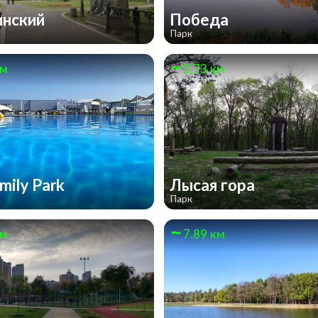
инский
Победа
Парк
км
5.73 км
mily Park
Лысая гора
Парк
км
7.89 км