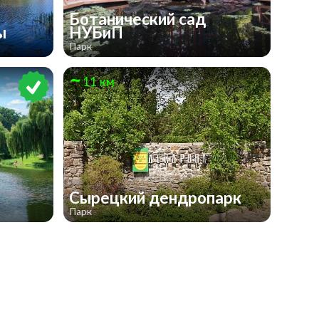
Ботанический сад
вы
НУБиП
Парк
11 км
Сырецкий дендропарк
Парк