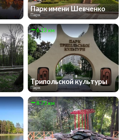
Парк имени Шевченко
Парк
6.13 км
Трипольской культуры
Парк
8.73 км