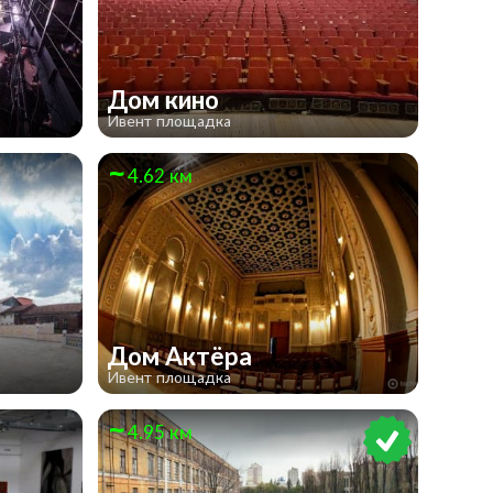
Дом кино
Ивент площадка
4.62 км
Дом Актёра
Ивент площадка
4.95 км