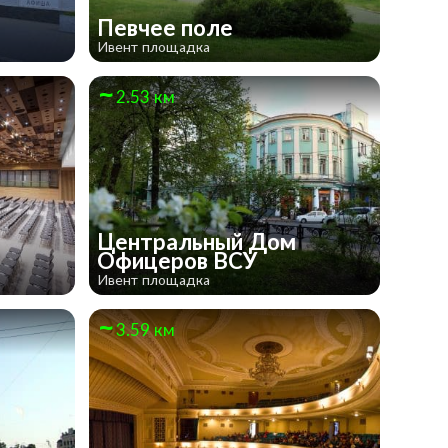
Певчее поле
Ивент площадка
2.53 км
Центральный Дом
Офицеров ВСУ
Ивент площадка
3.59 км