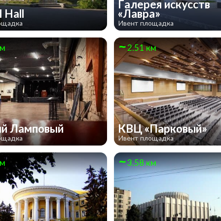
Галерея искусств
l Hall
«Лавра»
ощадка
Ивент площадка
км
2.51 км
ый Ламповый
КВЦ «Парковый»
ощадка
Ивент площадка
км
3.58 км