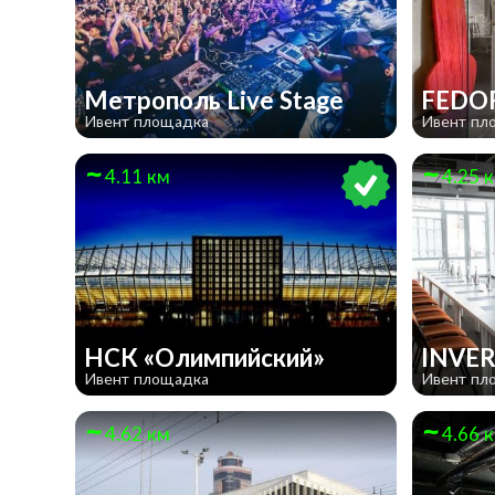
Метрополь Live Stage
FEDO
Ивент площадка
Ивент пл
4.11 км
4.25 
НСК «Олимпийский»
INVER
Ивент площадка
Ивент пл
4.62 км
4.66 