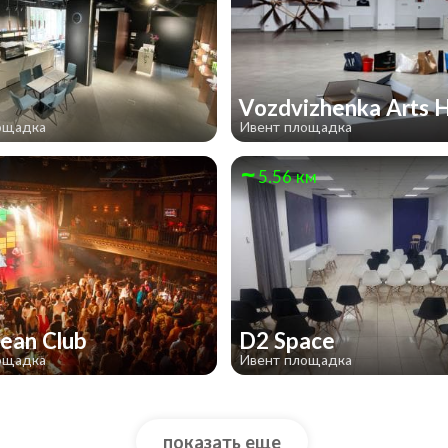
Vozdvizhenka Arts 
ощадка
Ивент площадка
м
5.56 км
bean Club
D2 Space
ощадка
Ивент площадка
показать еще