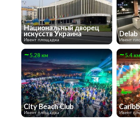
Национальный дворец
искусств Украина
Delab
Ивент площадка
Ивент пл
5.28 км
5.4 к
City Beach Club
Carib
Ивент площадка
Ивент пл