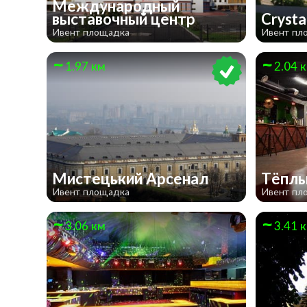
Международный
выставочный центр
Crysta
Ивент площадка
Ивент пл
1.97 км
2.04 
Мистецький Арсенал
Тёпл
Ивент площадка
Ивент пл
3.06 км
3.41 