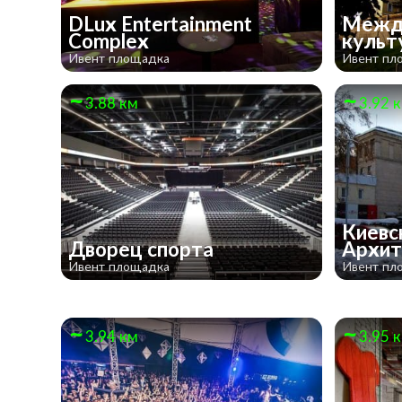
DLux Entertainment
Межд
Complex
культ
Ивент площадка
Ивент пл
3.88 км
3.92 
Киевс
Дворец спорта
Архи
Ивент площадка
Ивент пл
3.94 км
3.95 