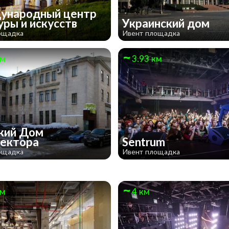
ународный центр
уры и искусств
Украинский дом
ощадка
Ивент площадка
км
3.93 км
кий Дом
тектора
Sentrum
ощадка
Ивент площадка
км
4 км