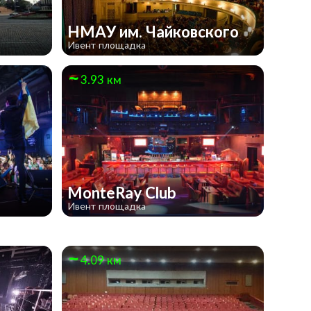
НМАУ им. Чайковского
Ивент площадка
3.93 км
MonteRay Club
Ивент площадка
4.09 км