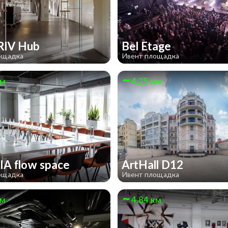
RIV Hub
Bel Etage
ощадка
Ивент площадка
км
4.25 км
IA flow space
ArtHall D12
ощадка
Ивент площадка
км
4.84 км