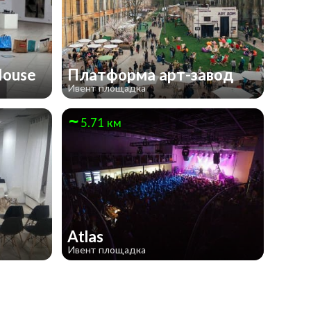
House
Платформа арт-завод
Ивент площадка
5.71 км
Atlas
Ивент площадка