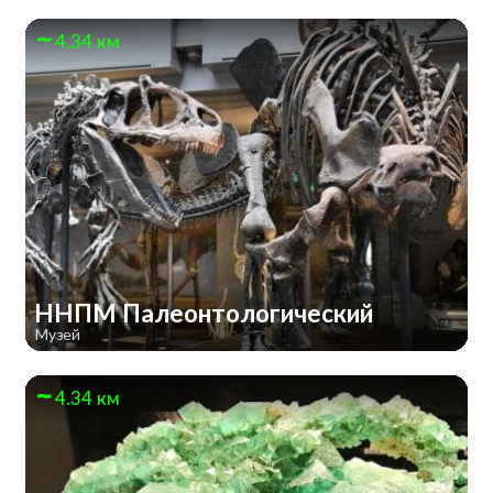
4.34 км
ННПМ Палеонтологический
Музей
4.34 км