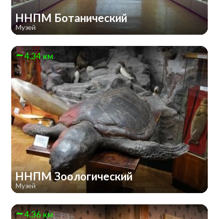
ННПМ Ботанический
Музей
4.34 км
ННПМ Зоологический
Музей
4.36 км