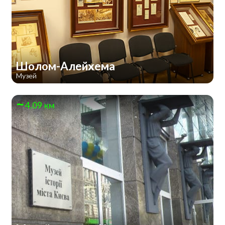
Шолом-Алейхема
Музей
4.09 км