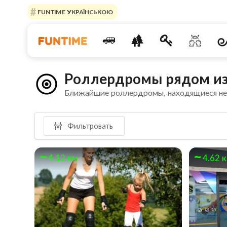
FUNTIME УКРАЇНСЬКОЮ
Роллердромы рядом из
Ближайшие роллердромы, находящиеся н
Фильтровать
4.12 км
4.62 