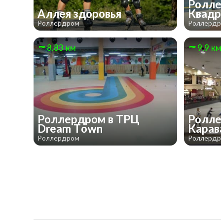
Ролле
Аллея здоровья
Квад
Роллердром
Роллерд
8.83 км
9.9 к
Роллердром в ТРЦ
Ролле
Dream Town
Карав
Роллердром
Роллерд