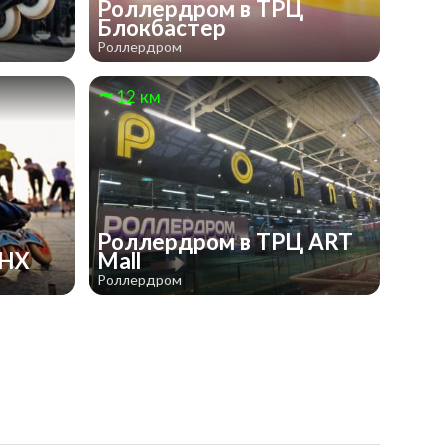
Роллердром в ТРЦ
Блокбастер
Роллердром
12 км
Роллердром в ТРЦ ART
ДНХ
Mall
Роллердром