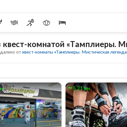
 квест-комнатой «Тамплиеры. М
едалеко от
квест-комнаты «Тамплиеры. Мистическая легенда
км
5.21 км