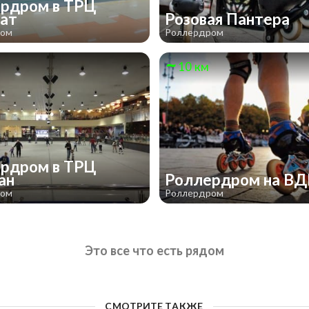
рдром в ТРЦ
рат
Розовая Пантера
ром
Роллердром
м
10 км
рдром в ТРЦ
ан
Роллердром на В
ром
Роллердром
Это все что есть рядом
СМОТРИТЕ ТАКЖЕ