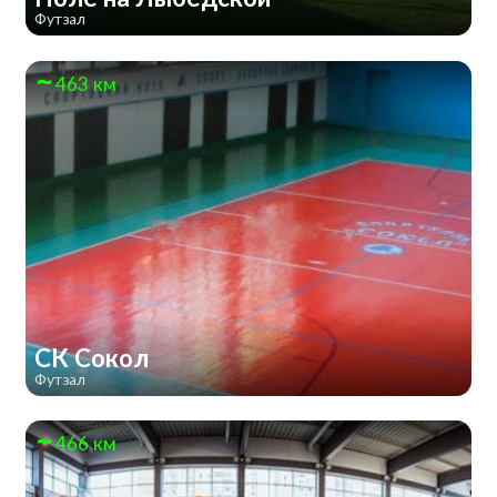
Футзал
463 км
СК Сокол
Футзал
466 км