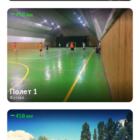
458 км
Полет 1
Футзал
458 км