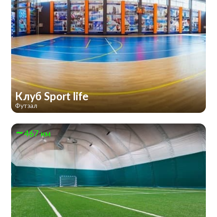
Клуб Sport life
Футзал
467 км