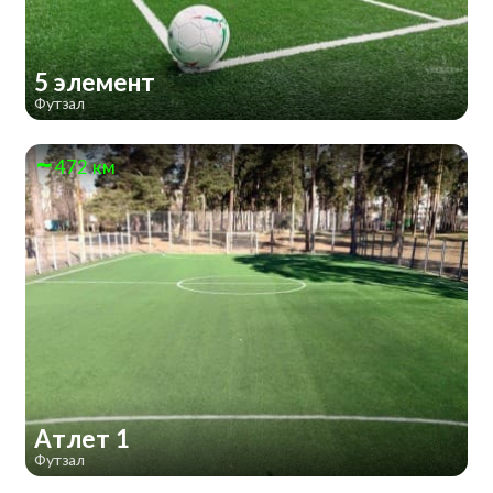
5 элемент
Футзал
472 км
Атлет 1
Футзал