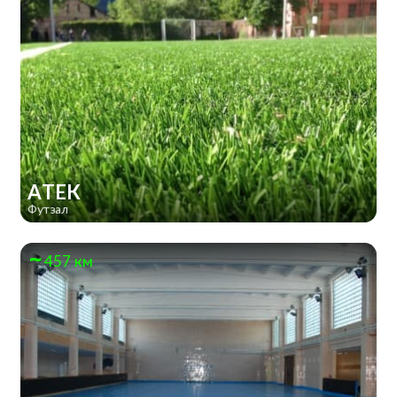
АТЕК
Футзал
457 км