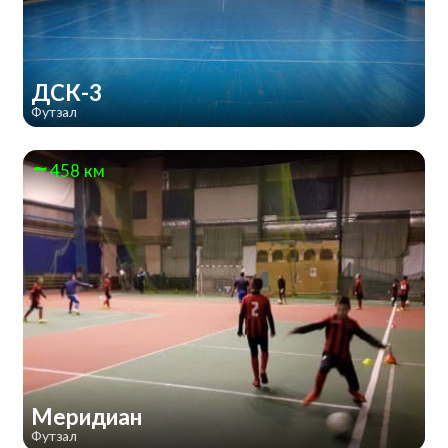
ДСК-3
Футзал
458 км
Меридиан
Футзал