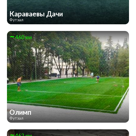
Караваевы Дачи
Футзал
460 км
Олимп
Футзал
462 км