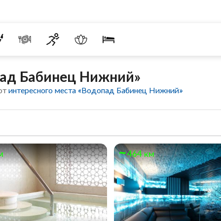
пад Бабинец Нижний»
 от
интересного места «Водопад Бабинец Нижний»
м
464 км