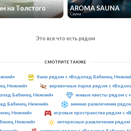
м на Толстого
AROMA SAUNA
Сауна
Это все что есть рядом
СМОТРИТЕ ТАКЖЕ
ижний»
бани рядом с «Водопад Бабинец Нижни
нец Нижний»
веревочные парки рядом с «Водоп
опад Бабинец Нижний»
живые квесты рядом с 
пад Бабинец Нижний»
зимние развлечения рядо
инец Нижний»
игровые пространства рядом с 
абинец Нижний»
интересные развлечения рядом
Нижний»
картинги рядом с «Водопад Бабинец 