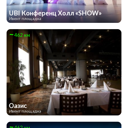
UBI Конференц Холл «SHOW»
Ивент площадка
462 км
Оазис
Ивент площадка
462 км