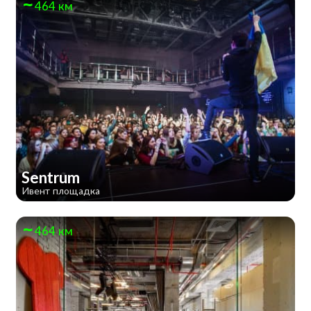
464 км
Sentrum
Ивент площадка
464 км