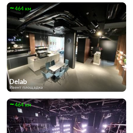
464 км
Delab
Ивент площадка
464 км