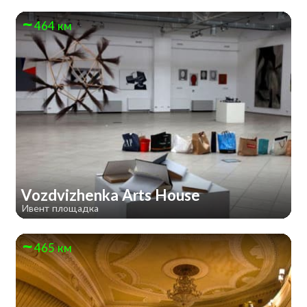
464 км
Vozdvizhenka Arts House
Ивент площадка
465 км