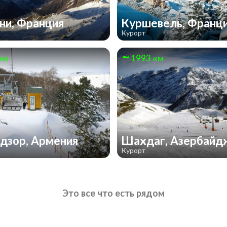
и, Франция
Куршевель, Франц
Курорт
км
1993 км
дзор, Армения
Шахдаг, Азербай
Курорт
Это все что есть рядом