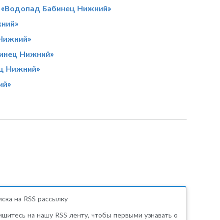
 «Водопад Бабинец Нижний»
жний»
 Нижний»
бинец Нижний»
ц Нижний»
ий»
ска на RSS рассылку
шитесь на нашу RSS ленту, чтобы первыми узнавать о