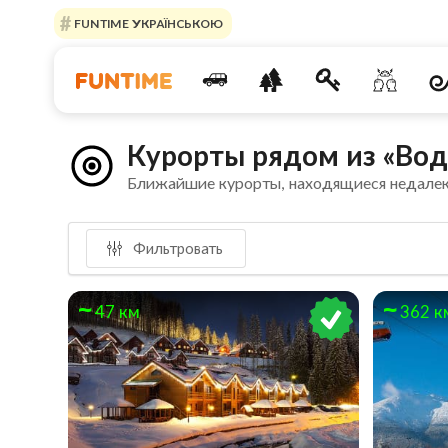
FUNTIME УКРАЇНСЬКОЮ
Курорты рядом из «Во
Ближайшие курорты, находящиеся недале
Фильтровать
47 км
362 к