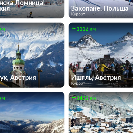
нска Ломница,
кия
Закопане, Польша
Курорт
км
1112 км
ук, Австрия
Ишгль, Австрия
Курорт
км
1431 км