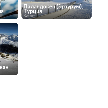
Паландокен (Эрзурум),
ия
Турция
Курорт
джан