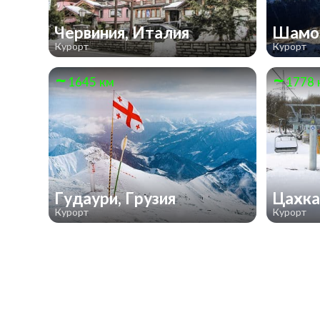
Червиния, Италия
Шамон
Курорт
Курорт
1645 км
1778 
Гудаури, Грузия
Цахка
Курорт
Курорт