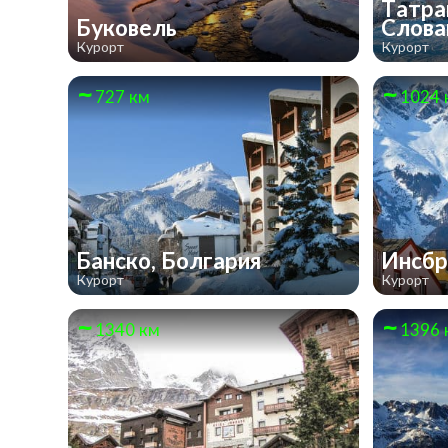
Татра
Буковель
Слова
Курорт
Курорт
727 км
1024 
Банско, Болгария
Инсбр
Курорт
Курорт
1340 км
1396 