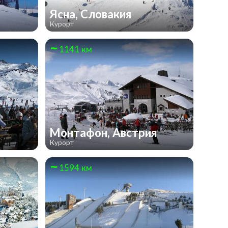
Ясна, Словакия
Курорт
1141 км
Монтафон, Австрия
Курорт
1594 км