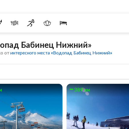
допад Бабинец Нижний»
ко от
интересного места «Водопад Бабинец Нижний»
м
389 км