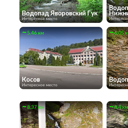
Водоп
Водопад Яворовский Гук
Нижн
Интересное место
Интересн
5.46 км
6.05 
Косов
Водоп
Интересное место
Интересн
8.37 км
8.4 к