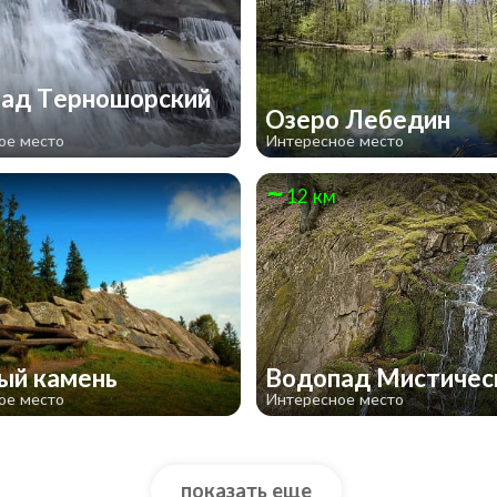
ад Терношорский
Озеро Лебедин
ое место
Интересное место
12 км
ый камень
Водопад Мистичес
ое место
Интересное место
показать еще