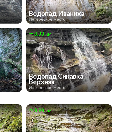
Водопад Иваниха
Интересное место
8.33 км
Водопад Сикавка
Верхняя
Интересное место
8.98 км