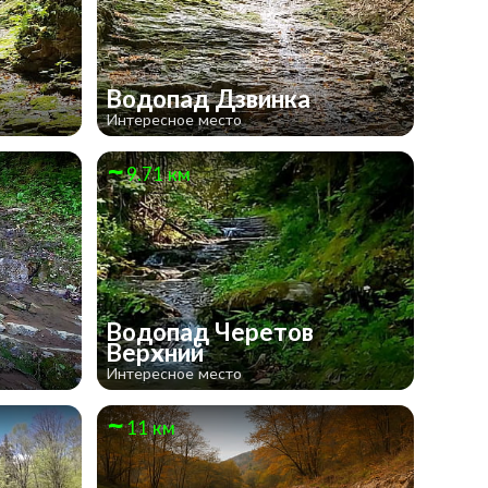
Водопад Дзвинка
Интересное место
9.71 км
Водопад Черетов
Верхний
Интересное место
11 км