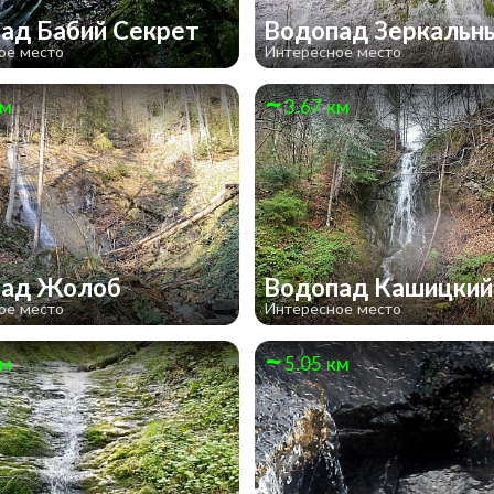
ад Бабий Секрет
Водопад Зеркальн
ое место
Интересное место
км
3.67 км
пад Жолоб
Водопад Кашицки
ое место
Интересное место
км
5.05 км