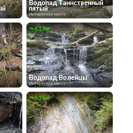
Водопад Таинственный
ый
пятый
Интересное место
4.1 км
й
Водопад Волейцы
Интересное место
5.3 км