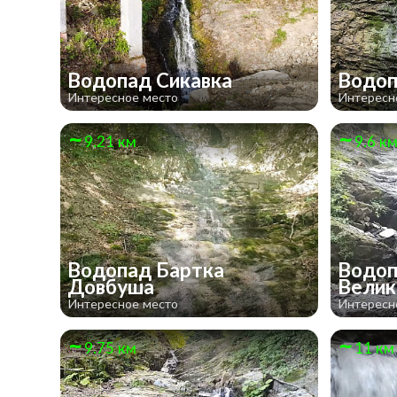
Водопад Сикавка
Водоп
Интересное место
Интересн
9.21 км
9.6 к
Водопад Бартка
Водо
Довбуша
Велик
Интересное место
Интересн
9.75 км
11 км