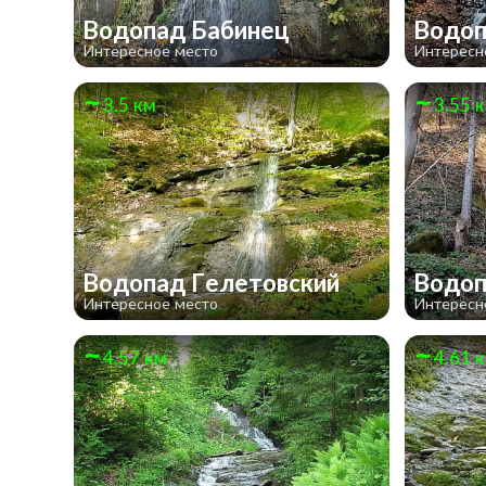
Водопад Бабинец
Водоп
Интересное место
Интересн
3.5 км
3.55 
Водопад Гелетовский
Водо
Интересное место
Интересн
4.57 км
4.61 