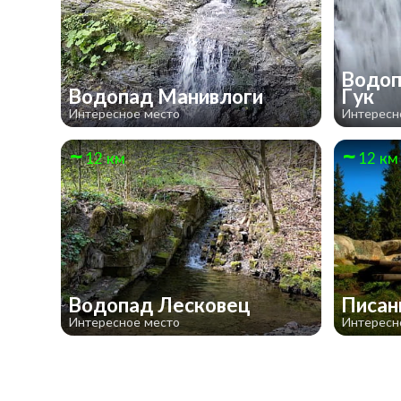
Водоп
Водопад Манивлоги
Гук
Интересное место
Интересн
12 км
12 км
Водопад Лесковец
Писан
Интересное место
Интересн