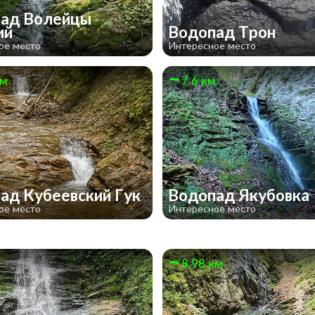
ад Волейцы
ий
Водопад Трон
ое место
Интересное место
км
7.6 км
ад Кубеевский Гук
Водопад Якубовка
ое место
Интересное место
м
8.98 км