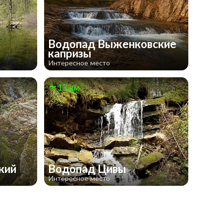
Водопад Выженковские
капризы
Интересное место
13 км
кий
Водопад Цивы
Интересное место