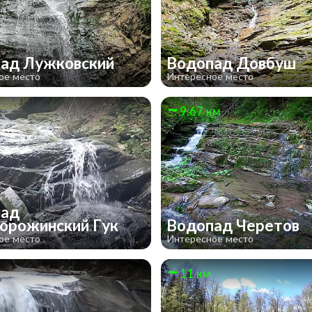
ад Лужковский
Водопад Довбуш
ое место
Интересное место
м
9.67 км
пад
орожинский Гук
Водопад Черетов
ое место
Интересное место
11 км