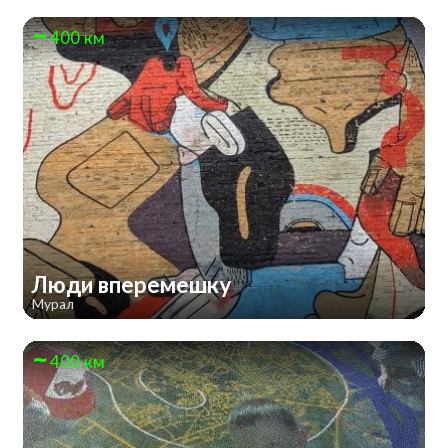
400 км
Люди вперемешку
Мурал
400 км