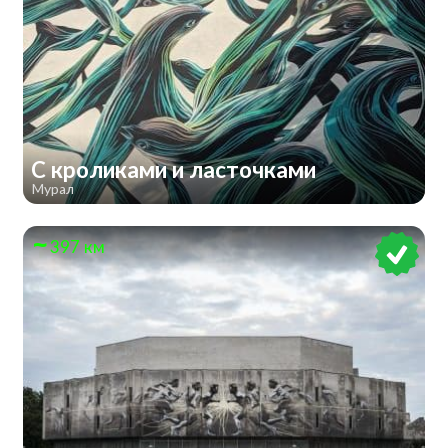
С кроликами и ласточками
Мурал
397 км