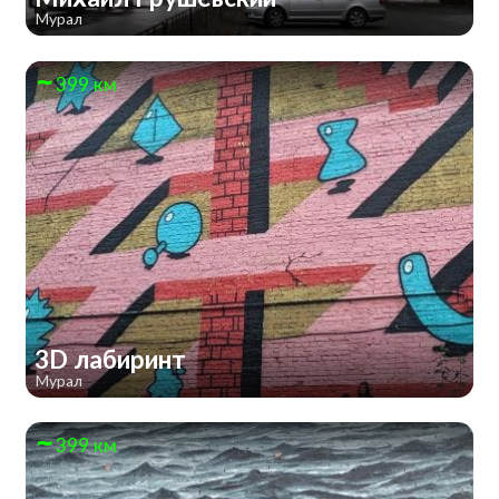
Мурал
399 км
3D лабиринт
Мурал
399 км