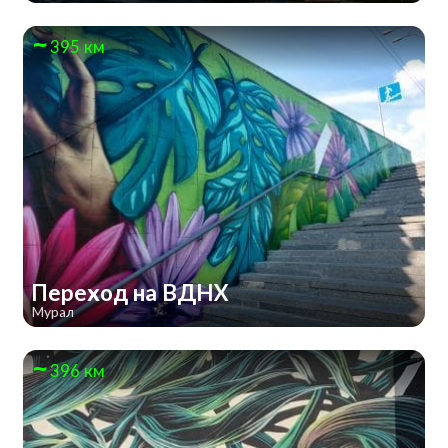
395 км
Переход на ВДНХ
Мурал
396 км