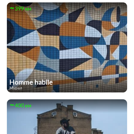
399 км
Homme habile
Мурал
400 км