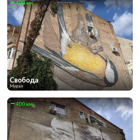
400 км
Свобода
Мурал
400 км