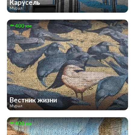
Карусель
Мурал
400 км
Вестник жизни
Мурал
400 км