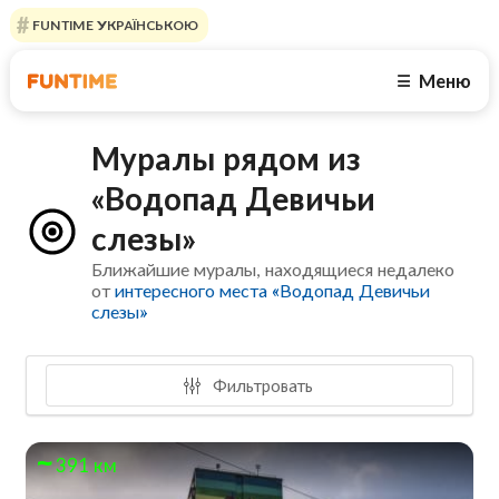
FUNTIME УКРАЇНСЬКОЮ
Меню
☰
Муралы рядом из
«Водопад Девичьи
слезы»
Ближайшие муралы, находящиеся недалеко
от
интересного места «Водопад Девичьи
слезы»
Фильтровать
391 км