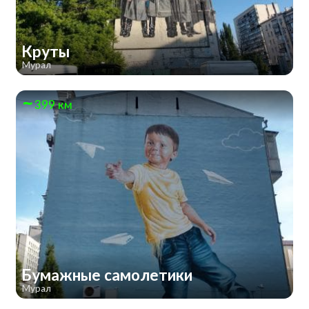
Круты
Мурал
399 км
Бумажные самолетики
Мурал