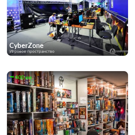
CyberZone
Игровое пространство
400 км