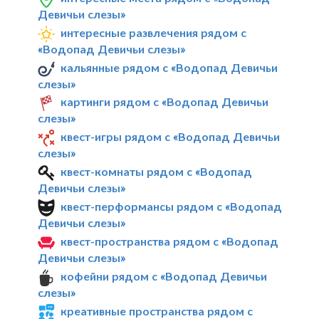
Девичьи слезы»
интересные развлечения рядом с
«Водопад Девичьи слезы»
кальянные рядом с «Водопад Девичьи
слезы»
картинги рядом с «Водопад Девичьи
слезы»
квест-игры рядом с «Водопад Девичьи
слезы»
квест-комнаты рядом с «Водопад
Девичьи слезы»
квест-перформансы рядом с «Водопад
Девичьи слезы»
квест-пространства рядом с «Водопад
Девичьи слезы»
кофейни рядом с «Водопад Девичьи
слезы»
креативные пространства рядом с