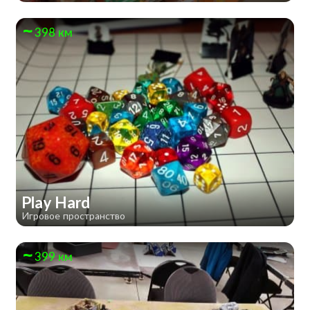
398 км
Play Hard
Игровое пространство
399 км