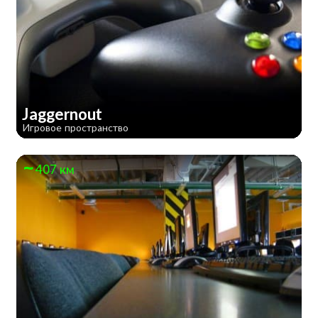
Jaggernout
Игровое пространство
407 км