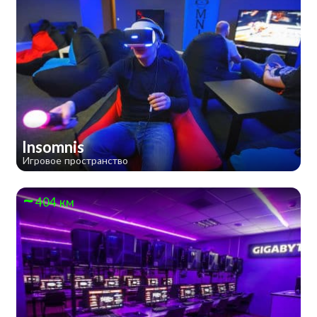
Insomnis
Игровое пространство
404 км