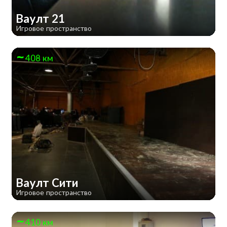
Ваулт 21
Игровое пространство
408 км
Ваулт Сити
Игровое пространство
410 км