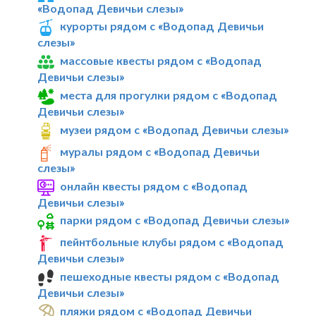
«Водопад Девичьи слезы»
курорты рядом с «Водопад Девичьи
слезы»
массовые квесты рядом с «Водопад
Девичьи слезы»
места для прогулки рядом с «Водопад
Девичьи слезы»
музеи рядом с «Водопад Девичьи слезы»
муралы рядом с «Водопад Девичьи
слезы»
онлайн квесты рядом с «Водопад
Девичьи слезы»
парки рядом с «Водопад Девичьи слезы»
пейнтбольные клубы рядом с «Водопад
Девичьи слезы»
пешеходные квесты рядом с «Водопад
Девичьи слезы»
пляжи рядом с «Водопад Девичьи